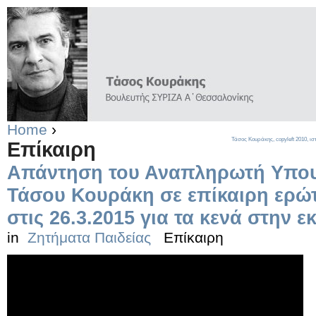
Home
›
Τάσος Κουράκης,
copyleft
2010, ισ
Επίκαιρη
Απάντηση του Αναπληρωτή Υπου
Τάσου Κουράκη σε επίκαιρη ερώ
στις 26.3.2015 για τα κενά στην 
in
Ζητήματα Παιδείας
Επίκαιρη