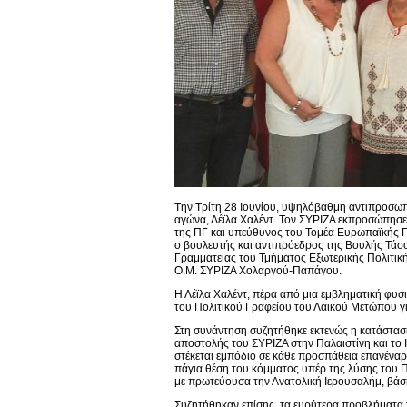
Tην Τρίτη 28 Ιουνίου, υψηλόβαθμη αντιπροσωπ
αγώνα, Λέϊλα Χαλέντ. Τον ΣΥΡΙΖΑ εκπροσώπησε
της ΠΓ και υπεύθυνος του Τομέα Ευρωπαϊκής Πο
ο βουλευτής και αντιπρόεδρος της Βουλής Τάσ
Γραμματείας του Τμήματος Εξωτερικής Πολιτικής
Ο.Μ. ΣΥΡΙΖΑ Χολαργού-Παπάγου.
Η Λέϊλα Χαλέντ, πέρα από μια εμβληματική φυσ
του Πολιτικού Γραφείου του Λαϊκού Μετώπου γ
Στη συνάντηση συζητήθηκε εκτενώς η κατάσταση
αποστολής του ΣΥΡΙΖΑ στην Παλαιστίνη και το Ι
στέκεται εμπόδιο σε κάθε προσπάθεια επανέναρ
πάγια θέση του κόμματος υπέρ της λύσης του Π
με πρωτεύουσα την Ανατολική Ιερουσαλήμ, βάση
Συζητήθηκαν επίσης, τα ευρύτερα προβλήματα τ