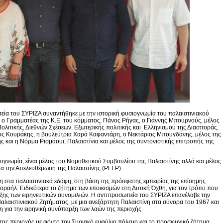
εία του ΣΥΡΙΖΑ συναντήθηκε με την ιστορική φυσιογνωμία του παλαιστινιακού
 ο Γραμματέας της Κ.Ε. του κόμματος, Πάνος Ρήγας, ο Γιάννης Μπουρνούς, μέλος
λιτικής, Διεθνών Σχέσεων, Εξωτερικής πολιτικής και Ελληνισμού της Διασποράς,
ος Κουράκης, η βουλεύτρια Χαρά Καφαντάρη, ο Νεκτάριος Μπουγδάνης, μέλος της
 και η Νόρμα Ρισμάουι, Παλαιστίνια και μέλος της συντονιστικής επιτροπής της
ιογνωμία, είναι μέλος του Νομοθετικού Συμβουλίου της Παλαιστίνης αλλά και μέλος
ια την Απελευθέρωση της Παλαιστίνης (PFLP).
 στα παλαιστινιακά εδάφη, στη βάση της πρόσφατης εμπειρίας της επίσημης
σραήλ. Ειδικότερα το ζήτημα των εποικισμών στη Δυτική Όχθη, για τον τρόπο που
ξης των ειρηνευτικών συνομιλιών. Η αντιπροσωπεία του ΣΥΡΙΖΑ επανέλαβε την
αλαιστινιακού Ζητήματος, με μια ανεξάρτητη Παλαιστίνη στα σύνορα του 1967 και
 για την ειρηνική συνύπαρξη των λαών της περιοχής.
ης περιοχής με φόντο τον Συριακό εμφύλιο πόλεμο και το προσφυγικό ζήτημα.