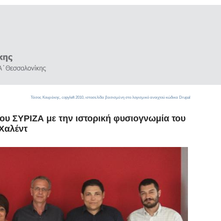
Τάσος Κουράκης,
copyleft
2010, ιστοσελίδα βασισμένη στο λογισμικό ανοιχτού κώδικα
Drupal
υ ΣΥΡΙΖΑ με την ιστορική φυσιογνωμία του
 Χαλέντ