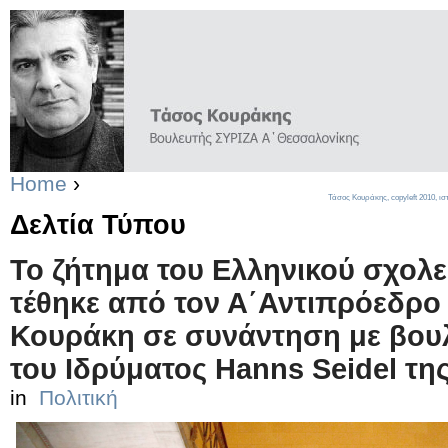
Home
›
Τάσος Κουράκης,
copyleft
2010, ισ
Δελτία Τύπου
To ζήτημα του Ελληνικού σχολ
τέθηκε από τον Α΄Αντιπρόεδρο
Κουράκη σε συνάντηση με βουλ
του Ιδρύματος Hanns Seidel τη
in
Πολιτική