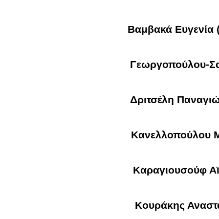
Βαμβακά Ευγενία (Τ
Γεωργοπούλου-ΣαλτάρηΕ
Δριτσέλη Παναγιώ
Κανελλοπούλου Μ
Καραγιουσούφ Αϊ
Κουράκης Αναστάσιο