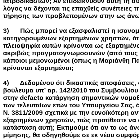
ιατροδικαστών; Αν επιδεικνύουν αυτή τη 
λόγος να δέχονται τις επαχθείς συνέπειες 
τήρησης των προβλεπομένων στην ως άν
3)
Πώς μπορεί να εξασφαλιστεί η ισονομ
κατηγορουμένων εξαρτημένων χρηστών, ότ
πλειοψηφία αυτών κρίνονται ως εξαρτημένο
ακριβώς πραγματογνωμοσυνών (από τους ίδ
κάποιοι μεμονωμένοι (όπως η Μαριάνθη Πα
κρίνονται εξαρτημένοι;
4)
Δεδομένου ότι δικαστικές αποφάσεις,
βούλευμα υπ’ αρ. 142/2010 του Συμβουλίο
στην
de
facto
κατάργηση σημαντικών νομο
των τελευταίων ετών του Υπουργείου Σας, ό
Ν. 3811/2009 σχετικά με την ευνοϊκότερη α
εξαρτημένων χρηστών, πώς προτίθεστε να 
κατάσταση αυτή; Εκτιμούμε ότι αν το ως ά
μίμησης, θα οδηγηθούμε σε εκ νέου συμφ