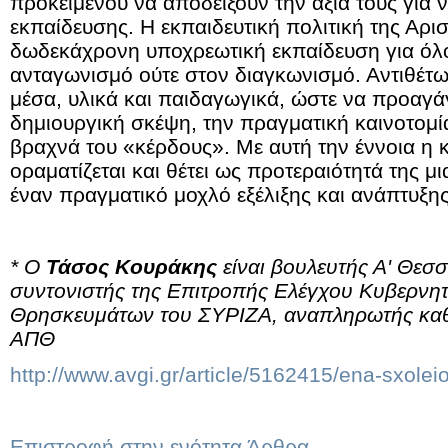
προκειμένου να αποδείξουν την αξία τους για 
εκπαίδευσης. Η εκπαιδευτική πολιτική της Αρισ
δωδεκάχρονη υποχρεωτική εκπαίδευση για όλου
ανταγωνισμό ούτε στον διαγκωνισμό. Αντιθέτως
μέσα, υλικά και παιδαγωγικά, ώστε να προαγάγε
δημιουργική σκέψη, την πραγματική καινοτομ
βραχνά του «κέρδους». Με αυτή την έννοια η 
οραματίζεται και θέτει ως προτεραιότητά της μ
έναν πραγματικό μοχλό εξέλιξης και ανάπτυξης
* Ο
Τάσος Κουράκης
είναι βουλευτής Α' Θεσ
συντονιστής της Επιτροπής Ελέγχου Κυβερνητ
Θρησκευμάτων του ΣΥΡΙΖΑ, αναπληρωτής καθ
ΑΠΘ
http://www.avgi.gr/article/5162415/ena-sxolei
Επιστροφή στην ενότητα Άρθρα