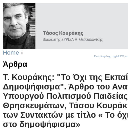
Home
›
Τάσος Κουράκης,
copyleft
2010, ισ
Άρθρα
Τ. Κουράκης: "Το Όχι της Εκπα
Δημοψήφισμα". Άρθρο του Αν
Υπουργού Πολιτισμού Παιδείας
Θρησκευμάτων, Τάσου Κουράκη
των Συντακτών με τίτλο « Το όχ
στο δημοψήφισμα»