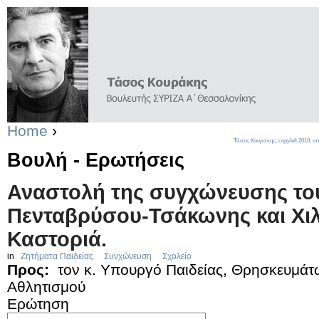
Home
›
Τάσος Κουράκης,
copyleft
2010, ισ
Βουλή - Ερωτήσεις
Αναστολή της συγχώνευσης το
Πενταβρύσου-Τσάκωνης και Χιλ
Καστοριά.
in
Ζητήματα Παιδείας
Συνχώνευση
Σχολείο
Προς:
τον κ. Υπουργό Παιδείας, Θρησκευμάτω
Αθλητισμού
Ερώτηση