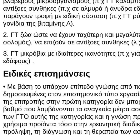
βλαβερούς μικροοργανισμούς (π.χ ΓΤ καλαμπό
αντίξοες συνθήκες (π.χ σε αλμυρά ή άνυδρα ε
παράγουν τροφή με ειδική σύσταση (π.χ ΓΤ ρ
γονίδια της βιταμίνης Α).
2. ΓΤ ζώα ώστε να έχουν ταχύτερη και μεγαλύτ
σολομός), να επιζούν σε αντίξοες συνθήκες (λ
3. ΓΤ μικρόβια με ιδιαίτερες ικανότητες (π.χ 
εδάφους) .
Ειδικές επισημάνσεις
• Με βάση το υπάρχον επίπεδο γνώσης από τις
δημοσιευμένες στον επιστημονικό τύπο εργασίε
της επιτροπής στην πρώτη κατηγορία δεν μπορε
βαθμό που λαμβάνονται τα αναγκαία μέτρα ασ
των ΓΤΟ αυτής της κατηγορίας και η γνώση π
χρήσιμα προϊόντα τόσο στην ερευνητική διαδικ
πρόληψη, τη διάγνωση και τη θεραπεία των α