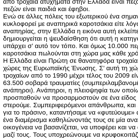
από τροχαία ατυχήματα στην Ελλάδα είναι πεζ
πεζών είναι παιδιά και έφηβοι.
Ενώ σε άλλες πόλεις του εξωτερικού ένα σημα
κυκλοφορεί με αναπηρικά καροτσάκια είτε λόγω
αναπηρίας, στην Ελλάδα η εικόνα αυτή εκλείπ
δημιουργείται η ψευδαίσθηση ότι αυτή η κατ
υπάρχει σ’ αυτό τον τόπο. Και όμως 10.000 π
καροτσάκια πωλούνται στη χώρα μας κάθε χρό
Η Ελλάδα είναι Πρώτη σε θανατηφόρα τροχαία 
χώρες της Ευρωπαϊκής Ένωσης. Σ’ αυτή τη χώ
τροχαίων από το 1990 μέχρι τέλος του 2009 είν
63.500 σοβαρά τραυματίες (συμπεριλαμβανομέ
ανάπηροι). Ανάπηροι, η πλειοψηφία των οποίω
προσπαθούν να προσαρμοστούν σε ένα είδος ζ
στερούμε. Συμπεριφερόμενοι απάνθρωπα, και 
για το πράσινο, καταντήσαμε να «φυτεύουμε»
ένα διαμέρισμα καθηλώνοντάς τους σε μία ανα
οικογένεια να βασανίζεται, να υποφέρει και ν
μαζί τους. Τους υποχρεώνουμε να κρυφοκοιτάζ