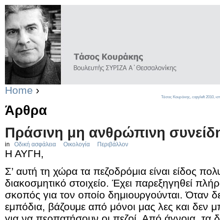
Home
›
Τάσος Κουράκης,
copyleft
2010, ισ
Άρθρα
Πράσινη μη ανθρώπινη συνείδ
in
Οδική ασφάλεια
Οικολογία
Περιβάλλον
Η ΑΥΓΗ,
Σ’ αυτή τη χώρα τα πεζοδρόμια είναι είδος πολ
διακοσμητικό στοιχείο. Έχει παρεξηγηθεί πλήρ
σκοπός για τον οποίο δημιουργούνται. Όταν δ
εμπόδια, βάζουμε από μόνοι μας λες και δεν 
για να περπατήσουν οι πεζοί. Από άγνοια, τα