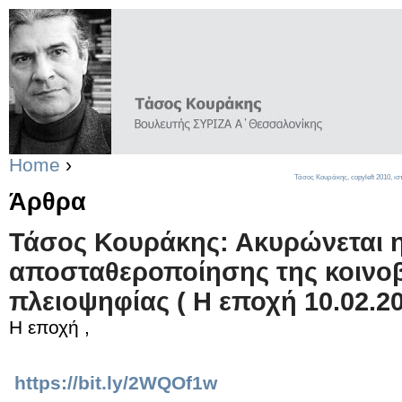
Home
›
Τάσος Κουράκης,
copyleft
2010, ισ
Άρθρα
Τάσος Κουράκης: Ακυρώνεται 
αποσταθεροποίησης της κοινο
πλειοψηφίας ( Η εποχή 10.02.2
Η εποχή ,
https://bit.ly/2WQOf1w