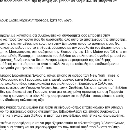
ά το πόσο σύντομα αυτήν τη στιγμή δεν μπορώ να δεσμευτώ- θα μπορέσει να
 Ελάτε, κύριε Αντιπρόεδρε, έχετε τον λόγο.
χήν, με ικανοποιεί ότι συμφωνείτε και συνδράμετε όσο μπορείτε στην
α ως προς τον χρόνο που θα υλοποιηθεί όλο αυτό το αποτέλεσμα της επιτροπής.
ευτής, έχει καταθέσει μία ερώτηση στην Επιτροπή όπου το ερώτημα είναι: Θα
 ένα κράτος μέλος που το επιθυμεί, σύμφωνα με την νομολογία του Δικαστηρίου της
η κ. Μπιένκοφσκα, στη συζήτηση της Επιτροπής της 12ης Μαΐου του ’16 είπε ότι
υρωπαϊκής Ένωσης, η προστασία του βιβλίου ως πολιτιστικού αγαθού μπορεί να
ροντος, δυνάμενος να δικαιολογήσει μέτρα περιορισμού της ελεύθερης
όθεση ότι τα μέτρα αυτά είναι κατάλληλα προς επίτευξη του επιδιωκόμενου
αναγκαίο για την υλοποίησή του».
 πλευράς Ευρωπαϊκής Ένωσης, όπως επίσης σε άρθρο των New York Times, ο
Οικονομίας της Γερμανίας, έχει επανειλημμένως κάνει δηλώσεις υπέρ της
ία αποκαλεί ο ίδιος «ραχοκοκαλιά του πολιτισμού». Επιπλέον, ο Σύλλογος
 έστειλε στον Υπουργό Ανάπτυξης, τον κ. Σταθάκη, λέει ότι η ενιαία τιμή βιβλίου
δεν έχει διακοπεί στη Γερμανία, είναι μια πετυχημένη πρακτική και στη Γερμανία
σο και η κοινωνία στο σύνολό της συμφωνούν ότι τα βιβλία –όπως είπατε κι εσείς-
ν ιδιαίτερη πολιτιστική αξία.
ης ενιαίας τιμής βιβλίου έχει θέσει σε κίνδυνο -όπως είπατε κιόλας- την ύπαρξη
ικό- το εκτεταμένο δίκτυο ανεξαρτήτων βιβλιοπωλείων και επίσης σύμφωνα με
ήθηκε η ενιαία τιμή βιβλίου, η μέση τιμή των βιβλίων αυξήθηκε και δεν μειώθηκε.
τικά να προσφέρουμε και να μην εξαφανιστούν τα τελευταία ίχνη βιβλιοπωλείων,
είναι ουσιαστική και να μην εκχωρηθεί το πολιτιστικό αυτό προϊόν στα σούπερ