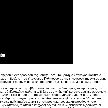
τησης του Α’ Αντιπροέδρου της Βουλής Τάσου Κουράκη, ο Υπουργός Πολιτισμού
ωσε τη βούληση του Υπουργείου Πολιτισμού για την επαναφορά της ενιαίας τιμής
ιτούνται μέχρι την νομοθετική παρέμβαση σχετικά με το συγκεκριμένο ζήτημα.
ε ότι «η ενιαία τιμή βιβλίου είναι ένα σύστημα διατίμησης και προώθησης του
λα τα βιβλιοπωλεία πωλείται το βιβλίο με την ίδια τιμή και αυτό είναι μια προστασία
ν Ελλάδα κατά το πρότυπο της προϋπάρχουσας γαλλικής νομοθεσίας. Σκοπός
ων αθέμιτου ανταγωνισμού και η διάθεση στο κοινό βιβλίων που εκδίδονται στην
ενιαίας τιμής βιβλίου το 2014 αποτέλεσε «μια τρομακτική υποβάθμιση στο
 βιβλιοπωλεία, τα οποία είναι χώροι πολιτισμού, κινδυνεύουν να εξαφανιστούν.