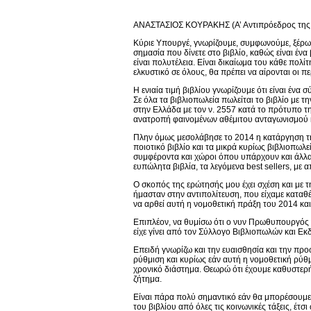
ΑΝΑΣΤΑΣΙΟΣ ΚΟΥΡΑΚΗΣ (Α’ Αντιπρόεδρος της Β
Κύριε Υπουργέ, γνωρίζουμε, συμφωνούμε, ξέρω
σημασία που δίνετε στο βιβλίο, καθώς είναι έν
είναι πολυτέλεια. Είναι δικαίωμα του κάθε πολίτ
ελκυστικό σε όλους, θα πρέπει να αίρονται οι π
Η ενιαία τιμή βιβλίου γνωρίζουμε ότι είναι ένα
Σε όλα τα βιβλιοπωλεία πωλείται το βιβλίο με τ
στην Ελλάδα με τον ν. 2557 κατά το πρότυπο τ
ανατροπή φαινομένων αθέμιτου ανταγωνισμού κα
Πλην όμως μεσολάβησε το 2014 η κατάργηση της
ποιοτικό βιβλίο και τα μικρά κυρίως βιβλιοπωλε
συμφέροντα και χώροι όπου υπάρχουν και άλλα α
ευπώλητα βιβλία, τα λεγόμενα best sellers, με α
Ο σκοπός της ερώτησής μου έχει σχέση και με 
ήμασταν στην αντιπολίτευση, που είχαμε καταθ
να αρθεί αυτή η νομοθετική πράξη του 2014 και 
Επιπλέον, να θυμίσω ότι ο νυν Πρωθυπουργός 
είχε γίνει από τον Σύλλογο Βιβλιοπωλών και Εκ
Επειδή γνωρίζω και την ευαισθησία και την προ
ρύθμιση και κυρίως εάν αυτή η νομοθετική ρύθμ
χρονικό διάστημα. Θεωρώ ότι έχουμε καθυστερ
ζήτημα.
Είναι πάρα πολύ σημαντικό εάν θα μπορέσουμε 
του βιβλίου από όλες τις κοινωνικές τάξεις, έ