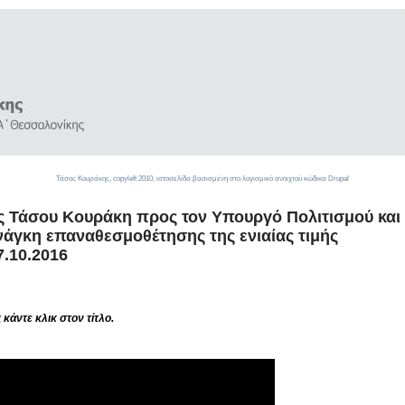
Τάσος Κουράκης,
copyleft
2010, ιστοσελίδα βασισμένη στο λογισμικό ανοιχτού κώδικα
Drupal
ς Τάσου Κουράκη προς τον Υπουργό Πολιτισμού και
νάγκη επαναθεσμοθέτησης της ενιαίας τιμής
7.10.2016
 κάντε κλικ στον τίτλο.