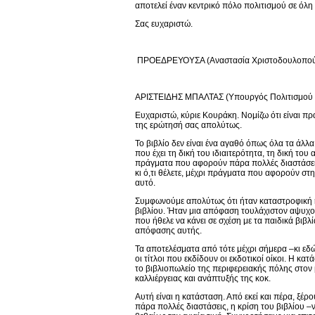
αποτελεί έναν κεντρικό πόλο πολιτισμού σε όλη
Σας ευχαριστώ.
ΠΡΟΕΔΡΕΥΟΥΣΑ (Αναστασία Χριστοδουλοπούλου)
ΑΡΙΣΤΕΙΔΗΣ ΜΠΑΛΤΑΣ (Υπουργός Πολιτισμού κα
Ευχαριστώ, κύριε Κουράκη. Νομίζω ότι είναι π
της ερώτησή σας απολύτως.
Το βιβλίο δεν είναι ένα αγαθό όπως όλα τα άλλα
που έχει τη δική του ιδιαιτερότητα, τη δική το
πράγματα που αφορούν πάρα πολλές διαστάσεις
κι ό,τι θέλετε, μέχρι πράγματα που αφορούν στ
αυτό.
Συμφωνούμε απολύτως ότι ήταν καταστροφική η 
βιβλίου. Ήταν μια απόφαση τουλάχιστον αψυχολ
που ήθελε να κάνει σε σχέση με τα παιδικά βιβλί
απόφασης αυτής.
Τα αποτελέσματα από τότε μέχρι σήμερα –κι εδ
οι τίτλοι που εκδίδουν οι εκδοτικοί οίκοι. Η κα
το βιβλιοπωλείο της περιφερειακής πόλης στον 
καλλιέργειας και ανάπτυξής της κοκ.
Αυτή είναι η κατάσταση. Από εκεί και πέρα, ξέρο
πάρα πολλές διαστάσεις, η κρίση του βιβλίου –