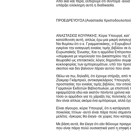
Από εκεί και πέρα, ελπίζουμε ότι σύντομα -αλλ
υπάρξει ολόκληρη αυτή η διαδικασία.
ΠΡΟΕΔΡΕΥΟΥΣΑ (Αναστασία Χριστοδουλοπούλου):
ΑΝΑΣΤΑΣΙΟΣ ΚΟΥΡΑΚΗΣ: Κύριε Υπουργέ, κατ’ αρ
κατεύθυνση αυτή, απλώς έχω μια μικρή ανησυχί
Να θυμίσω ότι ο κ. Γραμματικάκης, ο Ευρωβουλ
εγκρίνει την εισαγωγή ενιαίας τιμής βιβλίου σε
Ευρωπαϊκής Ένωσης; Και η αρμόδια Επίτροπος, 
«σύμφωνα με νομολογία του Δικαστηρίου της Ε
θεωρηθεί ως επιτακτικός λόγος δημοσίου συμφέ
κυκλοφορίας των εμπορευμάτων, υπό την προϋπ
σκοπού και δεν βαίνουν πέραν αυτού που είναι 
Θέλω να πω, δηλαδή, ότι έχουμε στήριξη, από
Ζίγκμαρ Γκάμπριελ, αντικαγκελάριος Υπουργός 
προστασίας την ενιαίας τιμής βιβλίου, την οπο
Γερμανών Εκδοτών Βιβλιοπωλών, με επιστολή που
εφαρμόζεται εδώ και εκατόν πενήντα χρόνια και 
τόσο οι αρμόδιοι για τη χάραξη της πολιτικής ό
δεν είναι απλώς ακόμα ένα εμπόρευμα, αλλά έχου
Είναι σίγουρο, κύριε Υπουργέ, ότι η κατάργηση τ
ποικιλίας τίτλων -αυτό είναι πάρα πολύ σημαντ
μελέτες -έγκυρες θα έλεγα- σε χώρες που καταργ
Με βάση αυτά, θα έλεγα ότι εάν θέλουμε πραγμα
που είναι πάρα πολύ ουσιαστικά γιατί η επαφή 