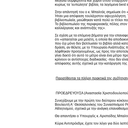
Μεγάλα συμφέροντα και χώροι όπου υπάρχουν και
κυρίως τα ‘ευπώλητα’ βιβλία, τα λεγόμενα best s
Στην απάντησή του ο κ. Μπαλτάς σημείωσε ότι «
Ήταν μια απόφαση τουλάχιστον αψυχολόγητη. Τ
βιβλιοπωλεία, μειώθηκαν κατά πολύ οι τίτλοι πο
Το βιβλιοπωλείο της περιφερειακής πόλης στον
καλλιέργειας και ανάπτυξής της».
Σε σχέση με τα επόμενα βήματα για την επαναφ
ότι «απαιτείται μια μελέτη, η οποία θα αποδεικ
που όχι μόνο δεν βελτίωσαν το βιβλίο αλλά κατ
δράση, αν θέλετε, με το Υπουργείο Ανάπτυξης
λήφθηκαν προηγουμένως, ως προς την αποτελεσ
γίνει δεκτό ότι αυτό το μέτρο είναι ένα μέτρο 
κρίνουν οι αντίστοιχες διαδικασίες -που δεν ε
απόφασης αυτής σχετικά με την κατάργηση της ε
Παρατίθενται τα πλήρη πρακτικά της συζήτηση
ΠΡΟΕΔΡΕΥΟΥΣΑ (Αναστασία Χριστοδουλοπο
Συνεχίζουμε με την πρώτη του δεύτερου κύκλου
Βουλευτή Α΄ Θεσσαλονίκης του Συνασπισμού Ρι
Αθλητισμού, σχετικά με την ανάγκη επαναθεσμοθ
Θα απαντήσει ο Υπουργός κ. Αριστείδης Μπαλτ
Κύριε Αντιπρόεδρε, έχετε τον λόγο για δύο λεπτ