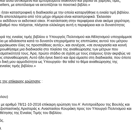
 άλλα αντικείμενα και εμπορεύματα διακινούν και βιβλία σε χαμηλές τιμές,
ellers, με αποτέλεσμα να εκτοπίζεται το ποιοτικό βιβλίο.»
 ήταν καταστροφική η διαδικασία με την οποία καταργήθηκε η ενιαία τιμή βιβλίου.
α αποτελέσματα από τότε μέχρι σήμερα είναι καταστροφικά. Έκλεισαν
υ εκδίδουν οι εκδοτικοί οίκοι. Η κατάσταση στην περιφέρεια είναι ακόμα χειρότερη.
 βαθμό που πλήγεται, πλήγεται ολόκληρη αυτή η περιφέρεια και οι δυνατότητες
ορά της ενιαίας τιμής βιβλίου ο Υπουργός Πολιτισμού και Αθλητισμού υπογράμμισε
νύει με αδιάσειστα κατά το δυνατόν επιχειρήματα τις επιπτώσεις αυτού του μέτρου
αρράκωσαν όλες τις προσπάθειες αυτές», και συνέχισε, «σε συνεργασία και κοινή
 προωθήσαμε μια διαδικασία στο πλαίσιο της αναθεώρησης των μέτρων που
ματικότητά τους. Άρα, πρώτο στάδιο σε σχέση με τους εταίρους ήταν ακριβώς να
προς επαναθεώρηση. Αυτό ήδη έγινε δεκτό και άρα είμαστε στη διαδικασία, που όποτε
ίναι δική μου αρμοδιότητα ως Υπουργείο- θα τεθεί το θέμα αναθεώρησης της
νιαίας τιμής βιβλίου.»
ς της επίκαιρης ερώτησης
:
ύλου)
 με αριθμό 78/11-10-2016 επίκαιρη ερώτηση του Α΄ Αντιπροέδρου της Βουλής και
ζοσπαστικής Αριστεράς κ. Αναστασίου Κουράκη προς τον Υπουργό Πολιτισμού και
έτησης της Ενιαίας Τιμής του Βιβλίου.
άς.
ά.