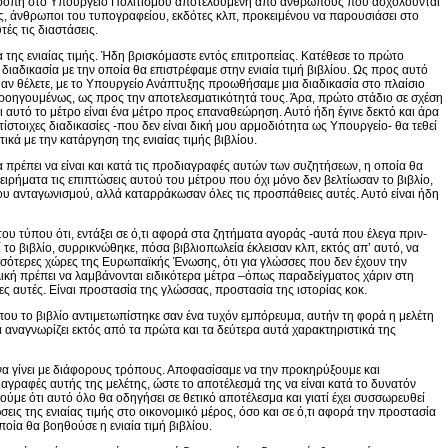
πιτροπή στο Υπουργείο Πολιτισμού αποτελούμενη από ανθρώπους που ασχολούνται
ίς, άνθρωποι του τυπογραφείου, εκδότες κλπ, προκειμένου να παρουσιάσει στο
ές τις διαστάσεις.
α της ενιαίας τιμής. Ήδη βρισκόμαστε εντός επιτροπείας. Κατέθεσε το πρώτο
ιαδικασία με την οποία θα επιστρέφαμε στην ενιαία τιμή βιβλίου. Ως προς αυτό
, αν θέλετε, με το Υπουργείο Ανάπτυξης προωθήσαμε μια διαδικασία στο πλαίσιο
οηγουμένως, ως προς την αποτελεσματικότητά τους. Άρα, πρώτο στάδιο σε σχέση
τι αυτό το μέτρο είναι ένα μέτρο προς επαναθεώρηση. Αυτό ήδη έγινε δεκτό και άρα
τίστοιχες διαδικασίες -που δεν είναι δική μου αρμοδιότητα ως Υπουργείο- θα τεθεί
κά με την κατάργηση της ενιαίας τιμής βιβλίου.
οία πρέπει να είναι και κατά τις προδιαγραφές αυτών των συζητήσεων, η οποία θα
ειρήματα τις επιπτώσεις αυτού του μέτρου που όχι μόνο δεν βελτίωσαν το βιβλίο,
υ ανταγωνισμού, αλλά καταρράκωσαν όλες τις προσπάθειες αυτές. Αυτό είναι ήδη
ου τύπου ότι, εντάξει σε ό,τι αφορά στα ζητήματα αγοράς -αυτά που έλεγα πριν-
 το βιβλίο, συρρικνώθηκε, πόσα βιβλιοπωλεία έκλεισαν κλπ, εκτός απ’ αυτό, να
ρισσότερες χώρες της Ευρωπαϊκής Ένωσης, ότι για γλώσσες που δεν έχουν την
λική πρέπει να λαμβάνονται ειδικότερα μέτρα –όπως παραδείγματος χάριν στη
ες αυτές. Είναι προστασία της γλώσσας, προστασία της ιστορίας κοκ.
όπου το βιβλίο αντιμετωπίστηκε σαν ένα τυχόν εμπόρευμα, αυτήν τη φορά η μελέτη
α αναγνωρίζει εκτός από τα πρώτα και τα δεύτερα αυτά χαρακτηριστικά της
 να γίνει με διάφορους τρόπους. Αποφασίσαμε να την προκηρύξουμε και
αγραφές αυτής της μελέτης, ώστε το αποτέλεσμά της να είναι κατά το δυνατόν
ούμε ότι αυτό όλο θα οδηγήσει σε θετικό αποτέλεσμα και γιατί έχει συσσωρευθεί
εις της ενιαίας τιμής στο οικονομικό μέρος, όσο και σε ό,τι αφορά την προστασία
ποία θα βοηθούσε η ενιαία τιμή βιβλίου.