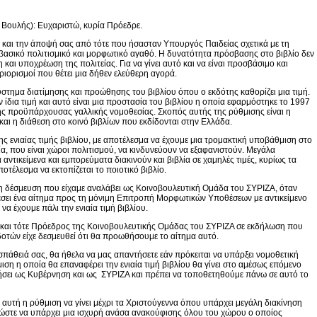
ουλής): Ευχαριστώ, κυρία Πρόεδρε.
 και την άποψή σας από τότε που ήσασταν Υπουργός Παιδείας σχετικά με τη
α βασικό πολιτισμικό και μορφωτικό αγαθό. Η δυνατότητα πρόσβασης στο βιβλίο δεν
η και υποχρέωση της πολιτείας. Για να γίνει αυτό και να είναι προσβάσιμο και
εριορισμοί που θέτει μια δήθεν ελεύθερη αγορά.
 σύστημα διατίμησης και προώθησης του βιβλίου όπου ο εκδότης καθορίζει μια τιμή.
ην ίδια τιμή και αυτό είναι μια προστασία του βιβλίου η οποία εφαρμόστηκε το 1997
ης προϋπάρχουσας γαλλικής νομοθεσίας. Σκοπός αυτής της ρύθμισης είναι η
ι η διάθεση στο κοινό βιβλίων που εκδίδονται στην Ελλάδα.
 ενιαίας τιμής βιβλίου, με αποτέλεσμα να έχουμε μια τρομακτική υποβάθμιση στο
ία, που είναι χώροι πολιτισμού, να κινδυνεύουν να εξαφανιστούν. Μεγάλα
ντικείμενα και εμπορεύματα διακινούν και βιβλία σε χαμηλές τιμές, κυρίως τα
ποτέλεσμα να εκτοπίζεται το ποιοτικό βιβλίο.
τη δέσμευση που είχαμε αναλάβει ως Κοινοβουλευτική Ομάδα του ΣΥΡΙΖΑ, όταν
έσει ένα αίτημα προς τη μόνιμη Επιτροπή Μορφωτικών Υποθέσεων με αντικείμενο
να έχουμε πάλι την ενιαία τιμή βιβλίου.
και τότε Πρόεδρος της Κοινοβουλευτικής Ομάδας του ΣΥΡΙΖΑ σε εκδήλωση που
δοτών είχε δεσμευθεί ότι θα προωθήσουμε το αίτημα αυτό.
σπάθειά σας, θα ήθελα να μας απαντήσετε εάν πρόκειται να υπάρξει νομοθετική
ιση η οποία θα επαναφέρει την ενιαία τιμή βιβλίου θα γίνει στο αμέσως επόμενο
ήσει ως Κυβέρνηση και ως ΣΥΡΙΖΑ και πρέπει να τοποθετηθούμε πάνω σε αυτό το
αυτή η ρύθμιση να γίνει μέχρι τα Χριστούγεννα όπου υπάρχει μεγάλη διακίνηση
τσι ώστε να υπάρχει μια ισχυρή ανάσα ανακούφισης όλου του χώρου ο οποίος