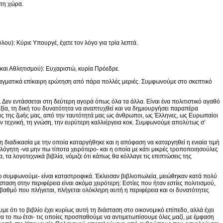
 τη χώρα.
: Κύριε Υπουργέ, έχετε τον λόγο για τρία λεπτά.
ι Αθλητισμού): Ευχαριστώ, κυρία Πρόεδρε.
ραγματικά επίκαιρη ερώτηση από πάρα πολλές μεριές. Συμφωνούμε στο σκεπτικό
. Δεν εντάσσεται στη δεύτερη αγορά όπως όλα τα άλλα. Είναι ένα πολιτιστικό αγαθό
υ αξία, τη δική του δυνατότητα να αναπτυχθεί και να δημιουργήσει παραπέρα
 της ζωής μας, από την ταυτότητά μας ως άνθρωποι, ως Έλληνες, ως Ευρωπαίοι
ην τεχνική, τη γνώση, την ευρύτερη καλλιέργεια κοκ. Συμφωνούμε απολύτως σ’
διαδικασία με την οποία καταργήθηκε και η απόφαση να καταργηθεί η ενιαία τιμή
όγητη -να μην πω τίποτα χειρότερο- και η οποία με κάτι μικρές τροποποιησούλες
α, τα λογοτεχνικά βιβλία, νόμιζε ότι κάπως θα κόλλαγε τις επιπτώσεις της
ώ συμφωνούμε- είναι καταστροφικά. Έκλεισαν βιβλιοπωλεία, μειώθηκαν κατά πολύ
τάσταση στην περιφέρεια είναι ακόμα χειρότερη: Εστίες που ήταν εστίες πολιτισμού,
βαθμό που πλήγεται, πλήγεται ολόκληρη αυτή η περιφέρεια και οι δυνατότητες
υμε ότι το βιβλίο έχει κυρίως αυτή τη διάσταση στο οικονομικό επίπεδο, αλλά έχει
να το πω έτσι- τις οποίες προσπαθούμε να αντιμετωπίσουμε όλες μαζί, με έμφαση