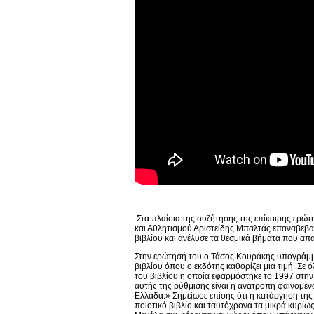
Στα πλαίσια της συζήτησης της επίκαιρης ερώ
και Αθλητισμού Αριστείδης Μπαλτάς επαναβεβαί
βιβλίου και ανέλυσε τα θεσμικά βήματα που απα
Στην ερώτησή του ο Τάσος Κουράκης υπογράμμισ
βιβλίου όπου ο εκδότης καθορίζει μια τιμή. Σε ό
του βιβλίου η οποία εφαρμόστηκε το 1997 στη
αυτής της ρύθμισης είναι η ανατροπή φαινομέν
Ελλάδα.» Σημείωσε επίσης ότι η κατάργηση της 
ποιοτικό βιβλίο και ταυτόχρονα τα μικρά κυρίως