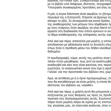
βεβαίως την ενιαία τιμή. Συγκροτήσαμε μια ε
με το βιβλίο υπό διάφορες ιδιότητες: συγγραφε
Υπουργείο συγκεκριμένες προτάσεις για όλες αυτ
Η μία, η κύρια διάσταση είναι ακριβώς το ζήτημ
πόρισμά της η Επιτροπή. Έπρεπε να βρούμε τη δ
κάναμε το εξής: Σε συνεργασία και κοινή δράση
της αναθεώρησης των μέτρων που λήφθηκαν πρ
με τους εταίρους ήταν ακριβώς να γίνει δεκτό ό
είμαστε στη διαδικασία που όποτε κρίνουν οι αν
το θέμα αναθεώρησης της απόφασης αυτής σχετι
Από εκεί και πέρα, απαιτείται μια μελέτη, η οπ
αποδεικνύει με αδιάσειστα κατά το δυνατόν επιχ
όπως ήταν η πρόθεση μέσω του δήθεν ελεύθερο
δεδομένο.
Η προδιαγραφή, τώρα, αυτής της μελέτης είναι τ
πόσοι τίτλοι μειώθηκαν, πως αντί να αναπτυχθεί
αναδειχθεί και κάτι που είναι κανόνας στις πε
ευρύτητα, το αναγνωστικό κοινό που έχει η αγγ
Γαλλία- για την προστασία του βιβλίου στις χώρ
Άρα, σε αντίθεση με ό,τι έγινε προηγουμένως, 
που θα καταθέσουμε να είναι μελέτη, η οποία θ
ιδιότητας του βιβλίου ως «αγαθό».
Από εκεί και πέρα, η μελέτη αυτή θα μπορούσε
συζητώντας με τους θεσμούς ως προς τις προδι
πειστικό στις διαπραγματεύσεις αυτές. Ευελπιστ
πάρα πολύ μεγάλη πείρα σε σχέση με τις επιπτώσ
της γλώσσας μας, σε τελευταία ανάλυση, στην ο