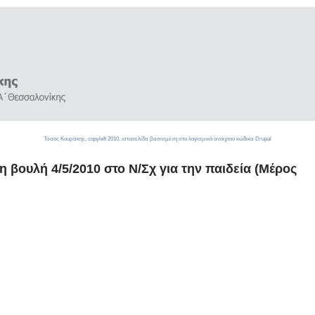
Τάσος Κουράκης,
copyleft
2010, ιστοσελίδα βασισμένη στο λογισμικό ανοιχτού κώδικα
Drupal
 βουλή 4/5/2010 στο Ν/Σχ για την παιδεία (Μέρος