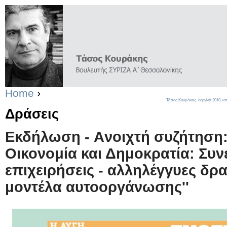
Home
›
Τάσος Κουράκης,
copyleft
2010, ισ
Δράσεις
Eκδήλωση - Aνοιχτή συζήτηση:
Οικονομία και Δημοκρατία: Συν
επιχειρήσεις - αλληλέγγυες δρα
μοντέλα αυτοοργάνωσης''