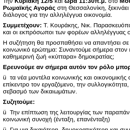
Την
Κυριακή 12/5
και
ώρα 11:30π.μ.
στο
Μου
Ρωμαϊκής Αγοράς
στη Θεσσαλονίκη, ξεκινάει
διάλογος για την αλληλέγγυα οικονομία.
Συμμετέχουν:
Τ. Κουράκης, Νικ. Παρασκευόπ
και οι εκπρόσωποι των φορέων αλληλέγγυας ο
Η συζήτηση θα προσπαθήσει να απαντήσει σε έ
κοινωνικό ερώτημα: Συναντούμε σήμερα στον 
καθημερινή ζωή «κύτταρα» δημοκρατίας;
Ερευνούμε αν σήμερα αυτόν τον ρόλο μπορ
ü
τα νέα μοντέλα κοινωνικής και οικονομικής
επίκεντρο τον εργαζόμενο, την συλλογικότητα,
σεβασμό των δικαιωμάτων.
Συζητούμε:
ü
Την επίπτωση της λειτουργίας των παραπ
κοινωνική συνοχή (ένταξη, επανένταξη)
ü
Για μια
δικαιότερη, δημοκρατικότερη και συ