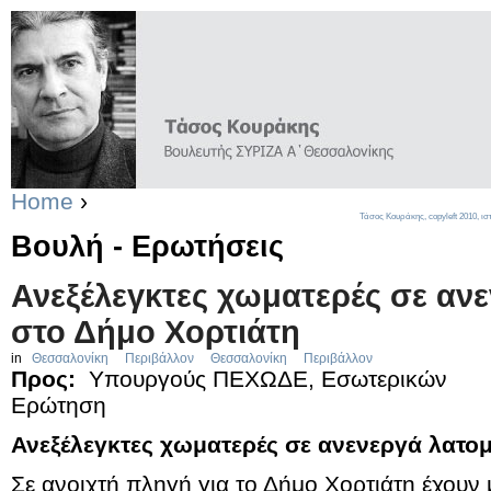
Home
›
Τάσος Κουράκης,
copyleft
2010, ισ
Βουλή - Ερωτήσεις
Ανεξέλεγκτες χωματερές σε ανε
στο Δήμο Χορτιάτη
in
Θεσσαλονίκη
Περιβάλλον
Θεσσαλονίκη
Περιβάλλον
Προς:
Υπουργούς ΠΕΧΩΔΕ, Εσωτερικών
Ερώτηση
Ανεξέλεγκτες χωματερές σε ανενεργά λατομ
Σε ανοιχτή πληγή για το Δήμο Χορτιάτη έχουν 