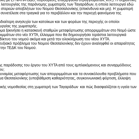
α λειτουργίας της παράνομης χωματερής των Ταγαράδων, η οποία λειτουργεί εδώ
 στερεών αποβλήτων του Νομού Θεσσαλονίκης (επικίνδυνα και μη). Η χωματερή
 συνετέλεσε στα τραγικά για το περιβάλλον και την περιοχή φαινόμενα της
ιαίτερη ανησυχία των κατοίκων και των φορέων της περιοχής οι οποίοι
υργίας της χωματερής.
 ακόμα ξεκινήσει η κατασκευή σταθμών μεταφόρτωσης απορριμμάτων στο Νομό ώστε
μμάτων στο νέο ΧΥΤΑ, έλλειμμα που θα δημιουργήσει τεράστια λειτουργικά
δίκτυο του νομού ακόμα και μετά την ολοκλήρωση του νέου ΧΥΤΑ.
πτυξιακό πρόβλημα του Νομού Θεσσαλονίκης δεν έχουν αναληφθεί οι απαραίτητες
 την ΤΕΔΚ του Νομού.
 της παράδοσης του έργου του ΧΥΤΑ από τους εμπλεκόμενους και συναρμόδιους
ου;
αδυναμίας μεταφόρτωσης των απορριμμάτων και τα συνακόλουθα προβλήματα που
α Θεσσαλονίκης (υποβάθμιση καθαριότητας, συγκοινωνιακή φόρτιση, έλλειψη
ικής νομοθεσίας στη χωματερή των Ταγαράδων και πώς διασφαλίζεται η υγεία των