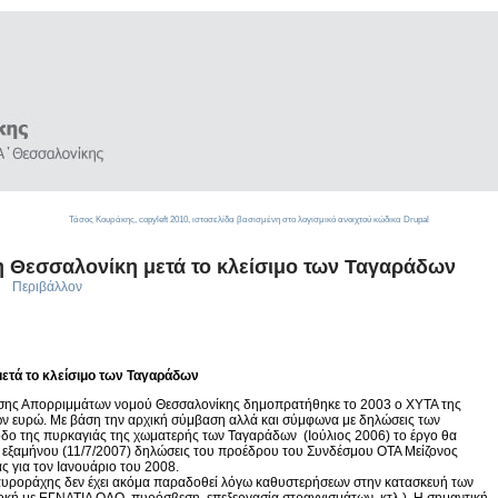
Τάσος Κουράκης,
copyleft
2010, ιστοσελίδα βασισμένη στο λογισμικό ανοιχτού κώδικα
Drupal
η Θεσσαλονίκη μετά το κλείσιμο των Ταγαράδων
Περιβάλλον
ετά το κλείσιμο των Ταγαράδων
ισης Απορριμμάτων νομού Θεσσαλονίκης δημοπρατήθηκε το 2003 ο ΧΥΤΑ της
ευρώ. Με βάση την αρχική σύμβαση αλλά και σύμφωνα με δηλώσεις των
δο της πυρκαγιάς της χωματερής των Ταγαράδων (Ιούλιος 2006) το έργο θα
ρο εξαμήνου (11/7/2007) δηλώσεις του προέδρου του Συνδέσμου ΟΤΑ Μείζονος
ς για τον Ιανουάριο του 2008.
ροράχης δεν έχει ακόμα παραδοθεί λόγω καθυστερήσεων στην κατασκευή των
ή με ΕΓΝΑΤΙΑ ΟΔΟ, πυρόσβεση, επεξεργασία στραγγισμάτων, κτλ.). Η σημαντική