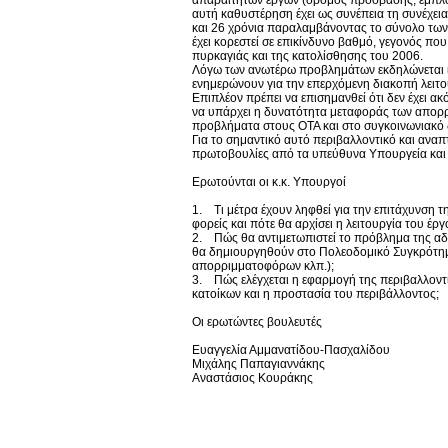
αυτή καθυστέρηση έχει ως συνέπεια τη συνέχει
και 26 χρόνια παραλαμβάνοντας το σύνολο των
έχει κορεστεί σε επικίνδυνο βαθμό, γεγονός που
πυρκαγιάς και της κατολίσθησης του 2006.
Λόγω των ανωτέρω προβλημάτων εκδηλώνεται ιδ
ενημερώνουν για την επερχόμενη διακοπή λειτο
Επιπλέον πρέπει να επισημανθεί ότι δεν έχει
να υπάρχει η δυνατότητα μεταφοράς των απορρι
προβλήματα στους ΟΤΑ και στο συγκοινωνιακό 
Για το σημαντικό αυτό περιβαλλοντικό και ανα
πρωτοβουλίες από τα υπεύθυνα Υπουργεία και
Ερωτούνται οι κ.κ. Υπουργοί
1. Τι μέτρα έχουν ληφθεί για την επιτάχυνση
φορείς και πότε θα αρχίσει η λειτουργία του έργ
2. Πώς θα αντιμετωπιστεί το πρόβλημα της 
θα δημιουργηθούν στο Πολεοδομικό Συγκρότημ
απορριμματοφόρων κλπ.);
3. Πώς ελέγχεται η εφαρμογή της περιβαλλοντ
κατοίκων και η προστασία του περιβάλλοντος;
Οι ερωτώντες βουλευτές
Ευαγγελία Αμμανατίδου-Πασχαλίδου
Μιχάλης Παπαγιαννάκης
Αναστάσιος Κουράκης