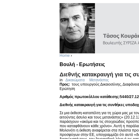
Home
›
Βουλή - Ερωτήσεις
Διεθνής κατακραυγή για τις 
in
Δικαιώματα
Μετανάστες
Προς:
τους υπουργούς Δικαιοσύνης, Διαφάνεια
Ερώτηση
Αριθμός πρωτοκόλλου κατάθεσης:5440/27.12
Διεθνής κατακραυγή για τις συνθήκες υποδο
Σε μια έκθεση-καταπέλτη για τη χώρα μας με το
αιτούντες άσυλο και τους μετανάστες» (20.12.12
παράσχουν «ακόμα και τις στοιχειώδεις προϋπο
που καταφθάνουν κάθε χρόνο». Αυτή η παράλειψη
Μολονότι η έκθεση αναφέρεται στα πλείστα προ
προσφύγων στην ΕΕ, υπογραμμίζει ότι αυτό «δ
δικαιώματά τους, τον ξενοφοβικό λόγο ή τις ρατ