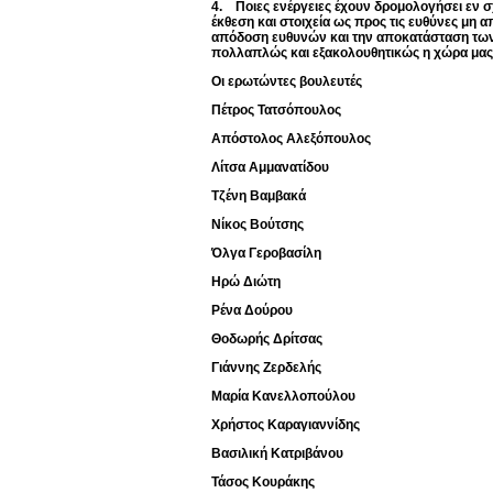
4. Ποιες ενέργειες έχουν δρομολογήσει εν σ
έκθεση και στοιχεία ως προς τις ευθύνες μη 
απόδοση ευθυνών και την αποκατάσταση των δ
πολλαπλώς και εξακολουθητικώς η χώρα μας 
Οι ερωτώντες βουλευτές
Πέτρος Τατσόπουλος
Απόστολος Αλεξόπουλος
Λίτσα Αμμανατίδου
Τζένη Βαμβακά
Νίκος Βούτσης
Όλγα Γεροβασίλη
Ηρώ Διώτη
Ρένα Δούρου
Θοδωρής Δρίτσας
Γιάννης Ζερδελής
Μαρία Κανελλοπούλου
Χρήστος Καραγιαννίδης
Βασιλική Κατριβάνου
Τάσος Κουράκης