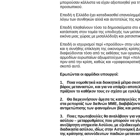
μπορούσαν κάλλιστα να είχαν αξιοποιηθεί για 
προσωπικού.
Επειδή η Ελλάδα έχει καταδικασθεί επανειλημ
λόγω των συνθηκών αλλά και αυτοτελώς της κ
Επειδή πληθαίνουν τόσο τα δημοσιεύματα στο ε
κατάσταση στον τομέα της υποδοχής των μετανα
εικόνα μιας χώρας με μισαλλόδοξη και ρατσιστ
Επειδή οι ισχυρισμοί περί «προόδου» στην υλο
και η συνήθης επίκληση της οικονομικής κρίσης
διαψεύδονται τόσο από τις εκθέσεις των οργαν
αρμοδίων ευρωπαίων αξιωματούχων περί «πολ
πριν από την κρίση, καθώς και «γραφειοκρατι
σκοπό αυτό.
Ερωτώνται οι αρμόδιοι υπουργοί:
1. Ποια νομοθετικά και διοικητικά μέτρα σκ
βάρος μεταναστών, και για να υπάρξει αποτε
πράξουν το καθήκον τους εν σχέσει με εγκλήμ
2. Θα διερευνήσουν άμεσα τις καταγγελίες 
στα ρεπορτάζ των διεθνών ΜΜΕ, διαβιβάζοντά
αντιμετώπισης των φαινομένων βίας και μισα
3. Ποιες πρωτοβουλίες θα αναλάβουν για να
ασύλου – μεταρρυθμίσεις που μπορούν να γίν
ανεξάρτητη υπηρεσία Ασύλου, με εξειδικευμ
διαδικασία ασύλου, ιδίως στην Αστυνομική Δ
της κράτησης ασυνόδευτων παιδιών-μετανασ