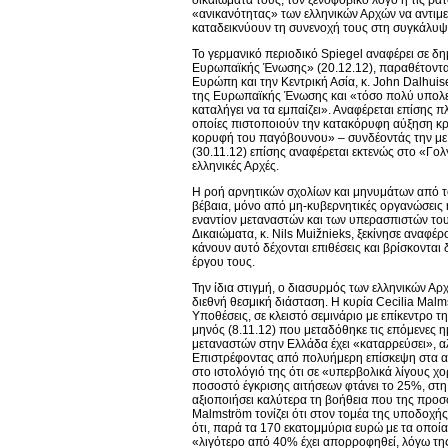
«ανικανότητας» των ελληνικών Αρχών να αντιμε
καταδεικνύουν τη συνενοχή τους στη συγκάλυψ
Το γερμανικό περιοδικό Spiegel αναφέρει σε δη
Ευρωπαϊκής Ένωσης» (20.12.12), παραθέτοντας
Ευρώπη και την Κεντρική Ασία, κ. John Dalhui
της Ευρωπαϊκής Ένωσης και «τόσο πολύ υπολε
καταλήγει να τα εμπαίζει». Αναφέρεται επίσης 
οποίες πιστοποιούν την κατακόρυφη αύξηση κρ
κορυφή του παγόβουνου» – συνδέοντάς την με 
(30.11.12) επίσης αναφέρεται εκτενώς στο «Γο
ελληνικές Αρχές.
Η ροή αρνητικών σχολίων και μηνυμάτων από το
βέβαια, μόνο από μη-κυβερνητικές οργανώσεις 
εναντίον μεταναστών και των υπερασπιστών το
Δικαιώματα, κ. Nils Muižnieks, ξεκίνησε αναφέ
κάνουν αυτό δέχονται επιθέσεις και βρίσκονται
έργου τους.
Την ίδια στιγμή, ο διασυρμός των ελληνικών Αρ
διεθνή θεσμική διάσταση. Η κυρία Cecilia Ma
Υποθέσεις, σε κλειστό σεμινάριο με επίκεντρο 
μηνός (8.11.12) που μεταδόθηκε τις επόμενες 
μεταναστών στην Ελλάδα έχει «καταρρεύσει», αλλ
Επιστρέφοντας από πολυήμερη επίσκεψη στα ακ
στο ιστολόγιό της ότι σε «υπερβολικά λίγους χ
ποσοστό έγκρισης αιτήσεων φτάνει το 25%, στη
αξιοποιήσει καλύτερα τη βοήθεια που της προσφ
Malmström τονίζει ότι στον τομέα της υποδοχή
ότι, παρά τα 170 εκατομμύρια ευρώ με τα οποία
«λιγότερο από 40% έχει απορροφηθεί, λόγω της