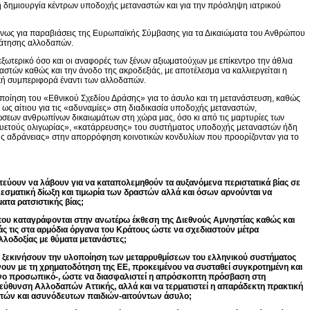
τη δημιουργία κέντρων υποδοχής μεταναστών και για την πρόσληψη ιατρικού
μένως για παραβιάσεις της Ευρωπαϊκής Σύμβασης για τα Δικαιώματα του Ανθρώπου
ράτησης αλλοδαπών.
ξωτερικό όσο και οι αναφορές των ξένων αξιωματούχων με επίκεντρο την άθλια
στών καθώς και την άνοδο της ακροδεξιάς, με αποτέλεσμα να καλλιεργείται η
ική συμπεριφορά έναντι των αλλοδαπών.
ποίηση του «Εθνικού Σχεδίου Δράσης» για το άσυλο και τη μετανάστευση, καθώς
 ως αίτιου για τις «αδυναμίες» στη διαδικασία υποδοχής μεταναστών,
ώσεων ανθρωπίνων δικαιωμάτων στη χώρα μας, όσο κι από τις μαρτυρίες των
υετούς ολιγωρίας», «κατάρρευσης» του συστήματος υποδοχής μεταναστών ήδη
κής αδράνειας» στην απορρόφηση κοινοτικών κονδυλίων που προορίζονταν για το
οπεύουν να λάβουν για να καταπολεμηθούν τα αυξανόμενα περιστατικά βίας σε
λεσματική δίωξη και τιμωρία των δραστών αλλά και όσων αρνούνται να
ατα ρατσιστικής βίας;
που καταγράφονται στην ανωτέρω έκθεση της Διεθνούς Αμνηστίας καθώς και
ς τις στα αρμόδια όργανα του Κράτους ώστε να σχεδιαστούν μέτρα
λλοδοξίας με θύματα μετανάστες;
 ξεκινήσουν την υλοποίηση των μεταρρυθμίσεων του ελληνικού συστήματος
ουν με τη χρηματοδότηση της ΕΕ, προκειμένου να συσταθεί συγκροτημένη και
ένο προσωπικό-, ώστε να διασφαλιστεί η απρόσκοπτη πρόσβαση στη
ιεύθυνση Αλλοδαπών Αττικής, αλλά και να τερματιστεί η απαράδεκτη πρακτική
τών και ασυνόδευτων παιδιών-αιτούντων άσυλο;