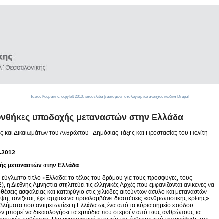
Τάσος Κουράκης,
copyleft
2010, ιστοσελίδα βασισμένη στο λογισμικό ανοιχτού κώδικα
Drupal
συνθήκες υποδοχής μεταναστών στην Ελλάδα
ς και Δικαιωμάτων του Ανθρώπου - Δημόσιας Τάξης και Προστασίας του Πολίτη
.2012
χής μεταναστών στην Ελλάδα
ν εύγλωττο τίτλο «Ελλάδα: το τέλος του δρόμου για τους πρόσφυγες, τους
), η Διεθνής Αμνηστία στηλιτεύει τις ελληνικές Αρχές που εμφανίζονται ανίκανες να
θέσεις ασφάλειας και καταφύγιο στις χιλιάδες αιτούντων άσυλο και μεταναστών
, τονίζεται, έχει αρχίσει να προσλαμβάνει διαστάσεις «ανθρωπιστικής κρίσης».
βλήματα που αντιμετωπίζει η Ελλάδα ως ένα από τα κύρια σημείο εισόδου
εν μπορεί να δικαιολογήσει τα εμπόδια που στερούν από τους ανθρώπους τα
σιστικές επιθέσεις». Πιο ανησυχητικό στοιχείο της έκθεσης από την ανάδειξη της