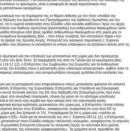
τωπίσουν το φαινόμενο, είναι η αναφορά σε σειρά περιστατικών που
η ρατσιστικών εγκλημάτων.
μοσίευμά του τα πορίσματα της εν θέματι έκθεσης με τον τίτλο «Ανάξια της
 δήλωση του Διευθυντή του Προγράμματος της Διεθνούς Αμνηστίας για την
sen, ότι η τωρινή κατάσταση στην Ελλάδα «δεν συνάδει καθόλου» προς τις αρχές
ίπεται των διεθνών προτύπων [προστασίας] των ανθρωπίνων δικαιωμάτων ώστε
πλειάδα στοιχείων από ξένες ομάδες ανθρωπίνων δικαιωμάτων στη χώρα μας οι
ουσμάτων ξενοφοβικής βίας – που όπως τονίζεται, δεν αποτελούν παρά «την
τη δράση της Χρυσής Αυγής. Ρεπορτάζ του γαλλικού περιοδικού L’ Express
λγοθά» που βιώνουν οι αλλοδαποί οι οποίοι επιδιώκουν να ζητήσουν άσυλο από τις
 εξωτερικό για την υποδοχή των μεταναστών στη χώρα μας δεν προέρχεται,
ή από τον ξένο Τύπο. Σε παρέμβασή του από τη Γαλλία για τα κρούσματα βίας
υς (19.12.12), ο Επίτροπος του Συμβουλίου της Ευρώπης για τα Ανθρώπινα
ροντας την Ελλάδα όπου η κατάσταση είναι «ιδιαίτερα ανησυχητική». καθότι όσοι το
 διαρκώς απειλούμενοι, ενώ αντιμετωπίζουν συνεχώς εμπόδια στην εκτέλεση του
χών για τη μεταχείριση που επιφυλάσσουν στους μετανάστες φαίνεται ότι αποκτά
lmström, Επίτροπος της Ευρωπαϊκής Επιτροπής και Υπεύθυνη για Εσωτερικές
την κοινή πολιτική ασύλου της ΕΕ που διεξήχθη στη Στοκχόλμη μόλις προ ενός
ημέρες στη σουηδική τηλεόραση, τόνισε όχι μόνο ότι το σύστημα υποδοχής
ά κι ότι αυτό είχε συμβεί και πριν ακόμα από την οικονομική κρίση.
ριτικά κέντρα κράτησης μεταναστών στη χώρα μας, η Επίτροπος τόνισε επίσης
ορηγείται άσυλο στην Ελλάδα», αναφέροντας συγκριτικά ότι ενώ στην ΕΕ το
 χώρα μας δεν ξεπερνά το 1%. Υπογράμμισε δε ότι η χώρα μας «πρέπει να
έρει η ΕΕ». Αλλά και σε συνέντευξή της στο L’ Express (30.11.12), η Επίτροπος
ς μεταναστών στην Ελλάδα υπάρχει «πολυετής ολιγωρία», αναφέροντας το γεγονός
 Ευρωπαϊκή Επιτροπή ενίσχυσε τις ελληνικές Αρχές τα τελευταία δύο χρόνια,
 αδράνειας της ελληνικής γραφειοκρατίας». Τα χρήματα αυτά, προσθέτει, θα