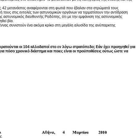
 42 μετανάστες αναφέρονται στη φωτιά που έβαλαν στα στρώματά τους
ή τους στις εντολές των αστυνομικών οργάνων να τερματίσουν την αντίδραση
αστυνομικός διευθυντής Ροδόπης, ότι με την εμφάνιση της αστυνομικής
θεί βία.
έννας συνιστούν ένα ακόμα κρίκο στη μεγάλη αλυσίδα της ανύπαρκτης
κρατούνται οι 104 αλλοδαποί στο εν λόγω στρατόπεδο; Εάν έχει προηγηθεί για
ια πόσο χρονικό διάστημα και ποιες είναι οι προϋποθέσεις ούτως ώστε να