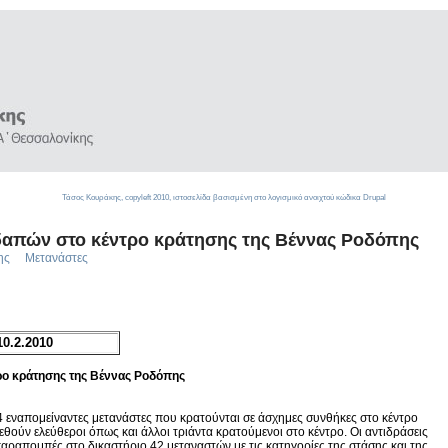
Τάσος Κουράκης,
copyleft
2010, ιστοσελίδα βασισμένη στο λογισμικό ανοιχτού κώδικα
Drupal
απών στο κέντρο κράτησης της Βέννας Ροδόπης
ης
Μετανάστες
0.2.2010
ο κράτησης της Βέννας Ροδόπης
4 εναπομείναντες μετανάστες που κρατούνται σε άσχημες συνθήκες στο κέντρο
θούν ελεύθεροι όπως και άλλοι τριάντα κρατούμενοι στο κέντρο. Οι αντιδράσεις
παραπομπές στο δικαστήριο 42 μεταναστών με τις κατηγορίες της στάσης και της