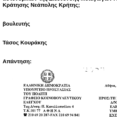
Κράτησης Νεάπολης
K
ρήτης;
Ο ερω
βουλευτής
Τάσος Κουράκης
Απάντηση: