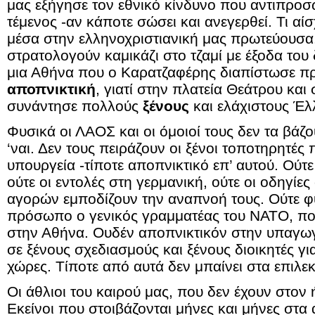
μας εξήγησε τον εθνικό κίνδυνο που αντιπρο
τέμενος -αν κάποτε σώσει και ανεγερθεί. Τι αίσ
μέσα στην ελληνοχριστιανική μας πρωτεύουσα
στρατολογούν καμικάζι στο τζαμί με έξοδα του
μια Αθήνα που ο Καρατζαφέρης διαπίστωσε προ
αποπνικτική
, γιατί στην πλατεία Θεάτρου και
συνάντησε πολλούς
ξένους
και ελάχιστους Έλ
Φυσικά οι ΛΑΟΣ και οι όμοιοί τους δεν τα βάζου
‘ναι. Δεν τους πειράζουν οι ξένοι τοποτηρητέ
υπουργεία -τίποτε αποπνικτικό επ’ αυτού. Ούτε
ούτε οι εντολές στη γερμανική, ούτε οι οδηγίε
αγορών εμποδίζουν την αναπνοή τους. Ούτε φυ
πρόσωπο ο γενικός γραμματέας του ΝΑΤΟ, που 
στην Αθήνα. Ουδέν αποπνικτικόν στην υπαγ
σε ξένους σχεδιασμούς και ξένους διοικητές για
χώρες. Τίποτε από αυτά δεν μπαίνει στα επιλεκ
Οι άθλιοι του καιρού μας, που δεν έχουν στον 
Εκείνοι που στοιβάζονται μήνες και μήνες στα