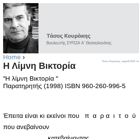
Home
›
Τάσος Κουράκης,
copyleft
2010, ισ
Η Λίμνη Βικτορία
"Η λίμνη Βικτορία "
Παρατηρητής (1998) ISBN 960-260-996-5
Έπειτα είναι κι εκείνοι που π α ρ α ι τ ο 
που ανεβαίνουν
κατεβαίνοντας