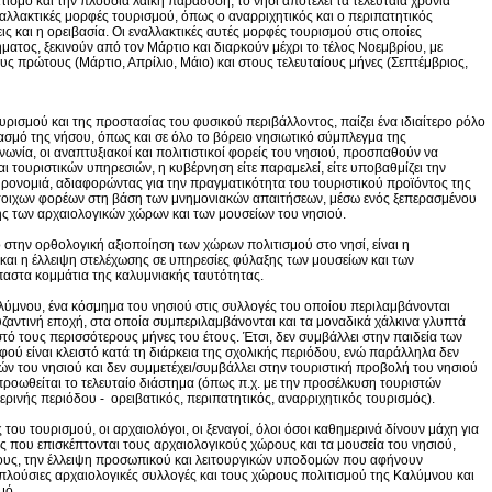
ιτισμό και την πλούσια λαϊκή παράδοση, το νησί αποτελεί τα τελευταία χρόνια
αλλακτικές μορφές τουρισμού, όπως ο αναρριχητικός και ο περιπατητικός
ς και η ορειβασία. Οι εναλλακτικές αυτές μορφές τουρισμού στις οποίες
ματος, ξεκινούν από τον Μάρτιο και διαρκούν μέχρι το τέλος Νοεμβρίου, με
ους πρώτους (Μάρτιο, Απρίλιο, Μάιο) και στους τελευταίους μήνες (Σεπτέμβριος,
υρισμού και της προστασίας του φυσικού περιβάλλοντος, παίζει ένα ιδιαίτερο ρόλο
ιασμό της νήσου, όπως και σε όλο το βόρειο νησιωτικό σύμπλεγμα της
νωνία, οι αναπτυξιακοί και πολιτιστικοί φορείς του νησιού, προσπαθούν να
ι τουριστικών υπηρεσιών, η κυβέρνηση είτε παραμελεί, είτε υποβαθμίζει την
ηρονομιά, αδιαφορώντας για την πραγματικότητα του τουριστικού προϊόντος της
ίστοιχων φορέων στη βάση των μνημονιακών απαιτήσεων, μέσω ενός ξεπερασμένου
ής των αρχαιολογικών χώρων και των μουσείων του νησιού.
στην ορθολογική αξιοποίηση των χώρων πολιτισμού στο νησί, είναι η
 και η έλλειψη στελέχωσης σε υπηρεσίες φύλαξης των μουσείων και των
στα κομμάτια της καλυμνιακής ταυτότητας.
λύμνου, ένα κόσμημα του νησιού στις συλλογές του οποίου περιλαμβάνονται
υζαντινή εποχή, στα οποία συμπεριλαμβάνονται και τα μοναδικά χάλκινα γλυπτά
τό τους περισσότερους μήνες του έτους. Έτσι, δεν συμβάλλει στην παιδεία των
ού είναι κλειστό κατά τη διάρκεια της σχολικής περιόδου, ενώ παράλληλα δεν
ών του νησιού και δεν συμμετέχει/συμβάλλει στην τουριστική προβολή του νησιού
ροωθείται το τελευταίο διάστημα (όπως π.χ. με την προσέλκυση τουριστών
ρινής περιόδου - ορειβατικός, περιπατητικός, αναρριχητικός τουρισμός).
ς του τουρισμού, οι αρχαιολόγοι, οι ξεναγοί, όλοι όσοι καθημερινά δίνουν μάχη για
 που επισκέπτονται τους αρχαιολογικούς χώρους και τα μουσεία του νησιού,
ους, την έλλειψη προσωπικού και λειτουργικών υποδομών που αφήνουν
 πλούσιες αρχαιολογικές συλλογές και τους χώρους πολιτισμού της Καλύμνου και
μό.