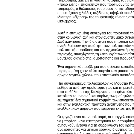
Παράλληλα, μαζί με τη ναυτική ιστορία, τον πολ
«πόλο έλξης» επισκεπτών που προτιμούν τις εν
τουρισμός, ο θαλάσσιος τουρισμός, οι καταδύσει
συμμετέχουν χιλιάδες ταξιδιώτες υψηλού εισοδή
ιδιαίτερη «έξαρση» της τουριστικής κίνησης στ
Οκτώβριος).
Αυτή η επιτυχημένη συνέργεια του ποιοτικού το
στην κοινωνική ζωή και στον αναπτυξιακό σχεδ
Δωδεκανήσου. Την ίδια στιγμή που η τοπική κοι
αναβαθμίσουν την ποιότητα των πολιτιστικών κα
πολιτιστική παράδοση και την αρχαιολογική κλ
περιοχής, συνεχίζοντας τη λειτουργία των αντ
μοντέλου διαχείρισης, αξιοποίησης και προβολ
Ένα σημαντικό πρόβλημα που στέκεται εμπόδιο 
περιορισμένη χρονικά λειτουργία των μουσείων
αρχαιολογικών χώρων που αποτελούν αναπόσπα
Πιο συγκεκριμένα, το Αρχαιολογικό Μουσείο Κα
εκθέματα από την προϊστορική ως και τη μεταβ
από τη θάλασσα της Καλύμνου, παραμένει κλεισ
κατοίκων του νησιού και κυρίως των μαθητών αφ
εξυπηρετεί ένα σημαντικό κομμάτι των επισκεπτ
και στην εναλλακτική πρόταση ανάπτυξης που π
εναλλακτικών μορφών που έρχονται εκτός της θε
Οι εργαζόμενοι στον πολιτισμό, οι επαγγελματίε
να μπορέσουν να εξυπηρετήσουν τους τουρίστες
ανησυχούν έντονα για τη συρρίκνωση του κράτ
αναξιοποίητες για μεγάλο χρονικό διάστημα τις
αφαιρούν έσοδα από τον κρατικό προϋπολογισ