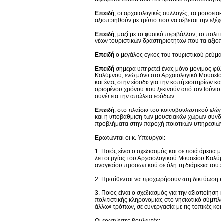
Επειδή
, οι αρχαιολογικές συλλογές, τα μουσει
αξιοποιηθούν με τρόπο που να σέβεται την εξέχ
Επειδή
, μαζί με το φυσικό περιβάλλον, το πολ
νέων τουριστικών δραστηριοτήτων που τα αξιοπ
Επειδή
ο μεγάλος όγκος του τουριστικού ρεύμα
Επειδή
σήμερα υπηρετεί ένας μόνο μόνιμος φύ
Καλύμνου, ενώ μόνο στο Αρχαιολογικό Μουσείο 
και ένας στην είσοδο για την κοπή εισιτηρίων
ορισμένου χρόνου που ξεκινούν από τον Ιούνιο 
συνέπεια την απώλεια εσόδων.
Επειδή
, στο πλαίσιο του κοινοβουλευτικού ελέ
και η υποβάθμιση των μουσειακών χώρων συνδυ
προβλήματα στην παροχή ποιοτικών υπηρεσιών 
Ερωτώνται οι κ. Υπουργοί:
1. Ποιός είναι ο σχεδιασμός και σε ποιά άμεσα 
λειτουργίας του Αρχαιολογικού Μουσείου Καλύμ
αναγκαίου προσωπικού σε όλη τη διάρκεια του 
2. Προτίθενται να προχωρήσουν στη δικτύωση
3. Ποιός είναι ο σχεδιασμός για την αξιοποίησ
πολιτιστικής κληρονομιάς στο νησιωτικό σύμπλ
άλλων τρόπων, σε συνεργασία με τις τοπικές κο
Οι ερωτώντες βουλευτές: