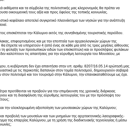
ακά εκθέματα και τα σύμβολα της πολιτιστικής μας κληρονομιάς θα πρέπει να
ουσα οικουμενική τους αξία και προς όφελος της τοπικής κοινωνίας.
ιτιστικό κεφάλαιο αποτελεί συγκριτικό πλεονέκτημα των νησιών για την ανάπτυξη
οιεί.
τος επισκέπτεται την Κάλυμνο εκτός της συνηθισμένης τουριστικής περιόδου.
λακας, επιφορτισμένος και με την εποπτεία των αρχαιολογικών χώρων της
θα έπρεπε να υπηρετούν 4 (από ένας σε κάθε μία από τις τρεις μεγάλες αίθουσες
 και τη φύλαξη των προσωπικών ειδών των επισκεπτών) και οι προσλήψεις φυλάκων
δεν καλύπτουν τις απαιτήσεις για την εύρυθμη λειτουργία του Μουσείου, με
γχου, η κυβέρνηση δεν έχει απαντήσει στην υπ. αριθμ. 8207/16.05.14 ερώτησή μας
αστικά με τις περικοπές δαπανών στον τομέα πολιτισμού, δημιουργούν σοβαρά
στον πολιτισμό και τον τουρισμό στην Κάλυμνο, την επανακαταθέτουμε ως έχει.
μέτρα προτίθενται να προβούν για την επιμήκυνση της χρονικής διάρκειας
νου και τη διασφάλιση της εύρυθμης λειτουργίας του με την πρόσληψη του
έτους;
 και την ολοκληρωμένη αξιοποίηση των μουσειακών χώρων της Καλύμνου;
η και προβολή των μουσείων και των μνημείων της αρχιτεκτονικής-λαογραφικής-
εγμα της επαρχίας Καλύμνου, με τη χρήση της διαδικτυακής τεχνολογίας ή μέσω
ινωνίες;