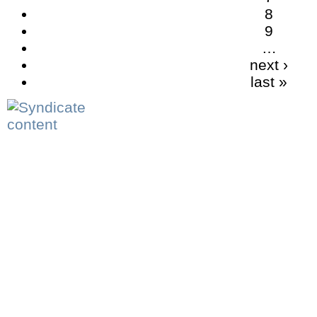
8
9
…
next ›
last »