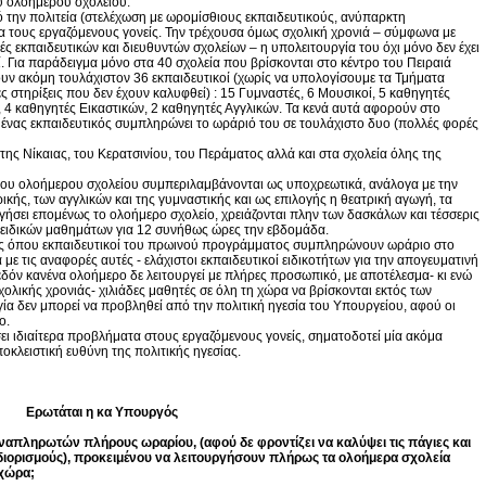
υ ολοήμερου σχολείου.
 την πολιτεία (στελέχωση με ωρομίσθιους εκπαιδευτικούς, ανύπαρκτη
α τους εργαζόμενους γονείς. Την τρέχουσα όμως σχολική χρονιά – σύμφωνα με
 εκπαιδευτικών και διευθυντών σχολείων – η υπολειτουργία του όχι μόνο δεν έχει
. Για παράδειγμα μόνο στα 40 σχολεία που βρίσκονται στο κέντρο του Πειραιά
ουν ακόμη τουλάχιστον 36 εκπαιδευτικοί (χωρίς να υπολογίσουμε τα Τμήματα
ς στηρίξεις που δεν έχουν καλυφθεί) : 15 Γυμναστές, 6 Μουσικοί, 5 καθηγητές
4 καθηγητές Εικαστικών, 2 καθηγητές Αγγλικών. Τα κενά αυτά αφορούν στο
ένας εκπαιδευτικός συμπληρώνει το ωράριό του σε τουλάχιστο δυο (πολλές φορές
της Νίκαιας, του Κερατσινίου, του Περάματος αλλά και στα σχολεία όλης της
 του ολοήμερου σχολείου συμπεριλαμβάνονται ως υποχρεωτικά, ανάλογα με την
ρικής, των αγγλικών και της γυμναστικής και ως επιλογής η θεατρική αγωγή, τα
υργήσει επομένως το ολοήμερο σχολείο, χρειάζονται πλην των δασκάλων και τέσσερις
ν ειδικών μαθημάτων για 12 συνήθως ώρες την εβδομάδα.
εις όπου εκπαιδευτικοί του πρωινού προγράμματος συμπληρώνουν ωράριο στο
 τις αναφορές αυτές - ελάχιστοι εκπαιδευτικοί ειδικοτήτων για την απογευματινή
εδόν κανένα ολοήμερο δε λειτουργεί με πλήρες προσωπικό, με αποτέλεσμα- κι ενώ
σχολικής χρονιάς- χιλιάδες μαθητές σε όλη τη χώρα να βρίσκονται εκτός των
ία δεν μπορεί να προβληθεί από την πολιτική ηγεσία του Υπουργείου, αφού οι
ο.
σει ιδιαίτερα προβλήματα στους εργαζόμενους γονείς, σηματοδοτεί μία ακόμα
κλειστική ευθύνη της πολιτικής ηγεσίας.
Ερωτάται η κα Υπουργός
ναπληρωτών πλήρους ωραρίου, (αφού δε φροντίζει να καλύψει τις πάγιες και
 διορισμούς), προκειμένου να λειτουργήσουν πλήρως τα ολοήμερα σχολεία
 χώρα;