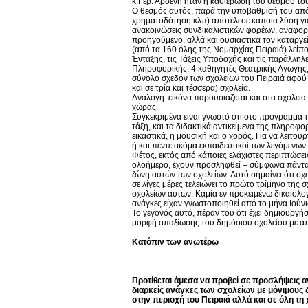
κ.Γερ. Αρσένη ήταν η καθιέρωση του θεσμού το
Ο θεσμός αυτός, παρά την υποβάθμισή του από
χρηματοδότηση κλπ) αποτέλεσε κάποια λύση γι
ανακοινώσεις συνδικαλιστικών φορέων, αναφορές
προηγούμενο, αλλά και ουσιαστικά τον καταργεί
(από τα 160 όλης της Νομαρχίας Πειραιά) λείπ
Ένταξης, τις Τάξεις Υποδοχής και τις παράλληλε
Πληροφορικής, 4 καθηγητές Θεατρικής Αγωγής, 
σύνολο σχεδόν των σχολείων του Πειραιά αφού 
και σε τρία και τέσσερα) σχολεία.
Ανάλογη εικόνα παρουσιάζεται και στα σχολεία 
χώρας.
Συγκεκριμένα είναι γνωστό ότι στο πρόγραμμα
τάξη, και τα διδακτικά αντικείμενα της πληροφο
εικαστικά, η μουσική και ο χορός. Για να λειτο
ή και πέντε ακόμα εκπαιδευτικοί των λεγόμενω
Φέτος, εκτός από κάποιες ελάχιστες περιπτώσ
ολοήμερο, έχουν προσληφθεί – σύμφωνα πάντα με
ζώνη αυτών των σχολείων. Αυτό σημαίνει ότι σχ
σε λίγες μέρες τελειώνει το πρώτο τρίμηνο της 
σχολείων αυτών. Καμία εν προκειμένω δικαιολογ
ανάγκες είχαν γνωστοποιηθεί από το μήνα Ιούνι
Το γεγονός αυτό, πέραν του ότι έχει δημιουργή
μορφή απαξίωσης του δημόσιου σχολείου με απο
Κατόπιν των ανωτέρω
Προτίθεται άμεσα να προβεί σε προσλήψεις α
διαρκείς ανάγκες των σχολείων με μόνιμους
στην περιοχή του Πειραιά αλλά και σε όλη τη