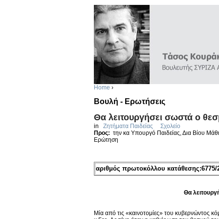
Home
›
Βουλή - Ερωτήσεις
Θα λειτουργήσει σωστά ο θεσ
in
Ζητήματα Παιδείας
Σχολείο
Προς:
την κα Υπουργό Παιδείας, Δια Βίου Μά
Ερώτηση
αριθμός πρωτοκόλλου κατάθεσης:6775/2
Θα λειτουργ
Μία από τις «καινοτομίες» του κυβερνώντος κό