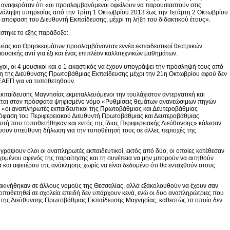
υ αναφερόταν ότι «οι προσλαμβανόμενοι οφείλουν να παρουσιαστούν στις
νάληψη υπηρεσίας από την Τρίτη 1 Οκτωβρίου 2013 έως την Τετάρτη 2 Οκτωβρίου
απόφαση του Διευθυντή Εκπαίδευσης, μέχρι τη λήξη του διδακτικού έτους».
στηκε το εξής παράδοξο:
είας και Θρησκευμάτων προσλαμβάνονταν εννέα εκπαιδευτικοί θεατρικών
ουσικής αντί για έξι και ένας επιπλέον καλλιτεχνικών μαθημάτων.
ι, οι 4 μουσικοί και ο 1 εικαστικός να έχουν υπογράψει την πρόσληψή τους από
εση της Διεύθυνσης Πρωτοβάθμιας Εκπαίδευσης μέχρι την 21η Οκτωβρίου αφού δεν
 ΕΑΕΠ για να τοποθετηθούν.
κπαίδευσης Μαγνησίας εκμεταλλευόμενοι την τουλάχιστον αντεργατική και
νεται στον πρόσφατα ψηφισμένο νόμο «Ρυθμίσεις θεμάτων ανανεώσιμων πηγών
ότι «οι αναπληρωτές εκπαιδευτικοί της Πρωτοβάθμιας και Δευτεροβάθμιας
όφαση του Περιφερειακού Διευθυντή Πρωτοβάθμιας και Δευτεροβάθμιας
υτή που τοποθετήθηκαν και εντός της ίδιας Περιφερειακής Διεύθυνσης» κάλεσαν
ουν υπεύθυνη δήλωση για την τοποθέτησή τους σε άλλες περιοχές της
ράψουν όλοι οι αναπληρωτές εκπαιδευτικοί, εκτός από δύο, οι οποίες κατέθεσαν
δεχομένου αφενός της παραίτησης και τη συνέπεια να μην μπορούν να αιτηθούν
 και αφετέρου της ανάκλησης χωρίς να είναι δεδομένο ότι θα ενταχθούν στους
ετακινήθηκαν σε άλλους νομούς της Θεσσαλίας, αλλά εξακολουθούν να έχουν σαν
οποθετηθεί σε σχολεία επειδή δεν υπάρχουν κενά, ενώ οι δυο αναπληρώτριες που
η της Διεύθυνσης Πρωτοβάθμιας Εκπαίδευσης Μαγνησίας, καθεστώς το οποίο δεν