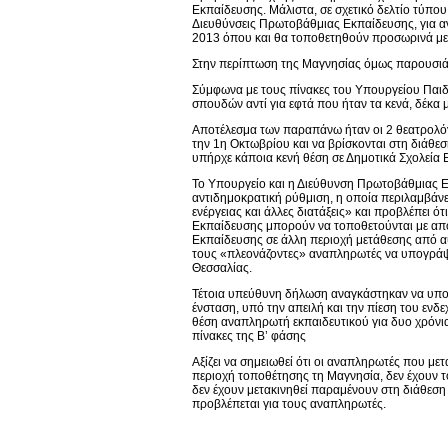
Εκπαίδευσης. Μάλιστα, σε σχετικό δελτίο τύπο
Διευθύνσεις Πρωτοβάθμιας Εκπαίδευσης, για α
2013 όπου και θα τοποθετηθούν προσωρινά με 
Στην περίπτωση της Μαγνησίας όμως παρουσιά
Σύμφωνα με τους πίνακες του Υπουργείου Παιδ
σπουδών αντί για εφτά που ήταν τα κενά, δέκα μ
Αποτέλεσμα των παραπάνω ήταν οι 2 θεατρολόγο
την 1η Οκτωβρίου και να βρίσκονται στη διάθ
υπήρχε κάποια κενή θέση σε Δημοτικά Σχολεία
Το Υπουργείο και η Διεύθυνση Πρωτοβάθμιας Ε
αντιδημοκρατική ρύθμιση, η οποία περιλαμβά
ενέργειας και άλλες διατάξεις» και προβλέπει 
Εκπαίδευσης μπορούν να τοποθετούνται με απ
Εκπαίδευσης σε άλλη περιοχή μετάθεσης από α
τους «πλεονάζοντες» αναπληρωτές να υπογράψ
Θεσσαλίας.
Τέτοια υπεύθυνη δήλωση αναγκάστηκαν να υπογ
ένσταση, υπό την απειλή και την πίεση του εν
θέση αναπληρωτή εκπαιδευτικού για δυο χρόνια
πίνακες της Β’ φάσης
Αξίζει να σημειωθεί ότι οι αναπληρωτές που μ
περιοχή τοποθέτησης τη Μαγνησία, δεν έχουν τ
δεν έχουν μετακινηθεί παραμένουν στη διάθεσ
προβλέπεται για τους αναπληρωτές.