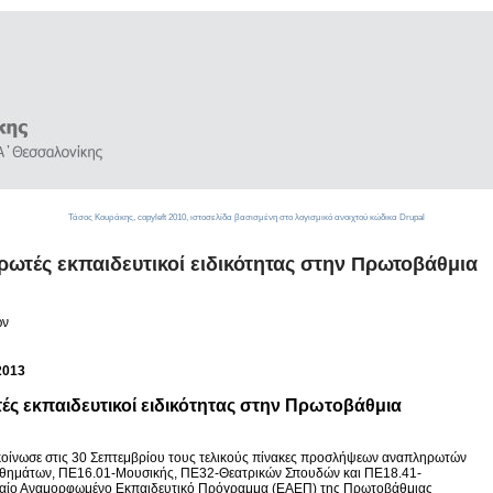
Τάσος Κουράκης,
copyleft
2010, ιστοσελίδα βασισμένη στο λογισμικό ανοιχτού κώδικα
Drupal
ρωτές εκπαιδευτικοί ειδικότητας στην Πρωτοβάθμια
ων
2013
ές εκπαιδευτικοί ειδικότητας στην Πρωτοβάθμια
κοίνωσε στις 30 Σεπτεμβρίου τους τελικούς πίνακες προσλήψεων αναπληρωτών
αθημάτων, ΠΕ16.01-Μουσικής, ΠΕ32-Θεατρικών Σπουδών και ΠΕ18.41-
Ενιαίο Αναμορφωμένο Εκπαιδευτικό Πρόγραμμα (ΕΑΕΠ) της Πρωτοβάθμιας