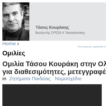
Home
›
Τάσος Κουράκης,
copyleft
2010, ισ
Ομιλίες
Ομιλία Τάσου Κουράκη στην Ολ
για διαθεσιμότητες, μετεγγραφ
in
Ζητήματα Παιδείας
Νομοσχέδιο