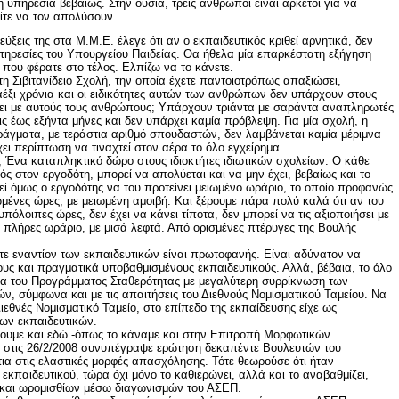
 υπηρεσία βεβαίως. Στην ουσία, τρεις άνθρωποι είναι αρκετοί για να
 είτε να τον απολύσουν.
ξεις της στα Μ.Μ.Ε. έλεγε ότι αν ο εκπαιδευτικός κριθεί αρνητικά, δεν
υπηρεσίες του Υπουργείου Παιδείας. Θα ήθελα μία επαρκέστατη εξήγηση
 που φέρατε στο τέλος. Ελπίζω να το κάνετε.
η Σιβιτανίδειο Σχολή, την οποία έχετε παντοιοτρόπως απαξιώσει,
έξι χρόνια και οι ειδικότητες αυτών των ανθρώπων δεν υπάρχουν στους
ίνει με αυτούς τους ανθρώπους; Υπάρχουν τριάντα με σαράντα αναπληρωτές
ις έως εξήντα μήνες και δεν υπάρχει καμία πρόβλεψη. Για μία σχολή, η
άγματα, με τεράστια αριθμό σπουδαστών, δεν λαμβάνεται καμία μέριμνα
ει περίπτωση να τιναχτεί στον αέρα το όλο εγχείρημα.
ύς; Ένα καταπληκτικό δώρο στους ιδιοκτήτες ιδιωτικών σχολείων. Ο κάθε
ός στον εργοδότη, μπορεί να απολύεται και να μην έχει, βεβαίως και το
εί όμως ο εργοδότης να του προτείνει μειωμένο ωράριο, το οποίο προφανώς
ωμένες ώρες, με μειωμένη αμοιβή. Και ξέρουμε πάρα πολύ καλά ότι αν του
υπόλοιπες ώρες, δεν έχει να κάνει τίποτα, δεν μπορεί να τις αξιοποιήσει με
ι πλήρες ωράριο, με μισά λεφτά. Από ορισμένες πτέρυγες της Βουλής
ετε εναντίον των εκπαιδευτικών είναι πρωτοφανής. Είναι αδύνατον να
ους και πραγματικά υποβαθμισμένους εκπαιδευτικούς. Αλλά, βέβαια, το όλο
ύμα του Προγράμματος Σταθερότητας με μεγαλύτερη συρρίκνωση των
ν, σύμφωνα και με τις απαιτήσεις του Διεθνούς Νομισματικού Ταμείου. Να
ιεθνές Νομισματικό Ταμείο, στο επίπεδο της εκπαίδευσης είχε ως
ων εκπαιδευτικών.
μίσουμε και εδώ -όπως το κάναμε και στην Επιτροπή Μορφωτικών
ς στις 26/2/2008 συνυπέγραψε ερώτηση δεκαπέντε Βουλευτών του
τια στις ελαστικές μορφές απασχόλησης. Τότε θεωρούσε ότι ήταν
εκπαιδευτικού, τώρα όχι μόνο το καθιερώνει, αλλά και το αναβαθμίζει,
και ωρομισθίων μέσω διαγωνισμών του ΑΣΕΠ.