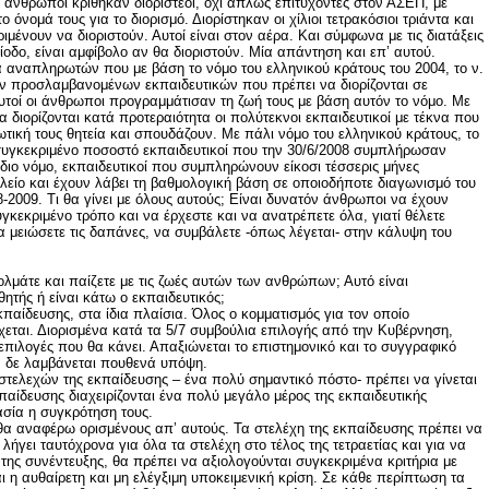
ς άνθρωποι κρίθηκαν διοριστέοι, όχι απλώς επιτυχόντες στον ΑΣΕΠ, με
όνομά τους για το διορισμό. Διορίστηκαν οι χίλιοι τετρακόσιοι τριάντα και
ριμένουν να διοριστούν. Αυτοί είναι στον αέρα. Και σύμφωνα με τις διατάξεις
ίοδο, είναι αμφίβολο αν θα διοριστούν. Μία απάντηση και επ’ αυτού.
α αναπληρωτών που με βάση το νόμο του ελληνικού κράτους του 2004, το ν.
ν προσλαμβανομένων εκπαιδευτικών που πρέπει να διορίζονται σε
οί οι άνθρωποι προγραμμάτισαν τη ζωή τους με βάση αυτόν το νόμο. Με
α διορίζονται κατά προτεραιότητα οι πολύτεκνοι εκπαιδευτικοί με τέκνα που
τιωτική τους θητεία και σπουδάζουν. Με πάλι νόμο του ελληνικού κράτους, το
τά συγκεκριμένο ποσοστό εκπαιδευτικοί που την 30/6/2008 συμπλήρωσαν
διο νόμο, εκπαιδευτικοί που συμπληρώνουν είκοσι τέσσερις μήνες
είο και έχουν λάβει τη βαθμολογική βάση σε οποιοδήποτε διαγωνισμό του
8-2009. Τι θα γίνει με όλους αυτούς; Είναι δυνατόν άνθρωποι να έχουν
γκεκριμένο τρόπο και να έρχεστε και να ανατρέπετε όλα, γιατί θέλετε
α μειώσετε τις δαπάνες, να συμβάλετε -όπως λέγεται- στην κάλυψη του
λμάτε και παίζετε με τις ζωές αυτών των ανθρώπων; Αυτό είναι
ητής ή είναι κάτω ο εκπαιδευτικός;
κπαίδευσης, στα ίδια πλαίσια. Όλος ο κομματισμός για τον οποίο
εται. Διορισμένα κατά τα 5/7 συμβούλια επιλογής από την Κυβέρνηση,
 επιλογές που θα κάνει. Απαξιώνεται το επιστημονικό και το συγγραφικό
 δε λαμβάνεται πουθενά υπόψη.
στελεχών της εκπαίδευσης – ένα πολύ σημαντικό πόστο- πρέπει να γίνεται
εκπαίδευσης διαχειρίζονται ένα πολύ μεγάλο μέρος της εκπαιδευτικής
ασία η συγκρότηση τους.
θα αναφέρω ορισμένους απ’ αυτούς. Τα στελέχη της εκπαίδευσης πρέπει να
 λήγει ταυτόχρονα για όλα τα στελέχη στο τέλος της τετραετίας και για να
α της συνέντευξης, θα πρέπει να αξιολογούνται συγκεκριμένα κριτήρια με
ι η αυθαίρετη και μη ελέγξιμη υποκειμενική κρίση. Σε κάθε περίπτωση τα