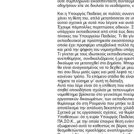
ούτε συμπληρώνει εικοσιπενταετή συντάξιμη
οδηγήσουν είτε σε δουλεία το νεοδιόριστο,
Και η Υπουργός Παιδείας σε πολλές συνεντεύ
χάνει τη θέση του, απλά μετατάσσεται σε 
αυτού σχετικά με αυτά που λέγατε και αυτά
Έχουμε πάμπολλες περιπτώσεις αδικιών. Στ
υπάρχουν εκπαιδευτικοί από επτά έως δεκα
πίνακες του Υπουργείου Παιδείας. Τι θα γ
εκπαιδευτικοί με προϋπηρεσία εικοσιτέσσερ
οποία έχει προσφέρει υπερβολικά πολλά πρ
και μετά την ψήφιση του νομοσχεδίου υπάρχ
Τι γίνεται με τους ιδιωτικούς εκπαιδευτικο
ανεπιθύμητος, συνδικαλιζόμενος ή μη αρεστ
δικαίωμα να μεταταχθεί στο Δημόσιο. Μπορ
θα είναι αναγκασμένος να το δεχθεί με μει
πει σου δίνω μισές ώρες και μισά λεφτά τις 
κανέναν τρόπο. Το επόμενο στάδιο θα είνα
πήρατε τα εύσημα γι’ αυτή τη διάταξη.
Αυτό που λέμε είναι ότι η επίθεση που κάν
στηθεί οποιοδήποτε σχολείο με ταπεινωμέν
νομοθέτημα βρίσκεται στο γενικότερο πνε
εργασιακών δικαιωμάτων, των εκπαιδευτικώ
θυμίσουμε ότι στη Ρουμανία που μπήκε το Δ
αποτέλεσμα την απόλυση δεκαπέντε χιλιάδ
Σχετικά με τις εργασιακές σχέσεις, να θυ
Υποθέσεων- ότι η κυρία Υπουργός Παιδεία
ΠΑ.ΣΟ.Κ., με την οποία έπαιρνε θέση ενάν
εξωφρενικό αυτό το καθεστώς σε βάρος του 
θεσμοθετώντας προσλήψεις αναπληρωτών 