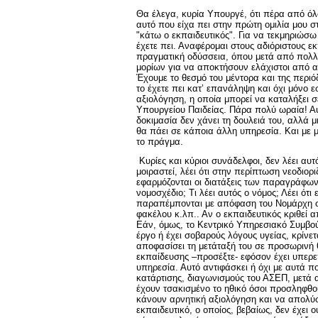
Θα έλεγα, κυρία Υπουργέ, ότι πέρα από όλα
αυτό που είχα πει στην πρώτη ομιλία μου σ
"κάτω ο εκπαιδευτικός". Για να τεκμηριώσω
έχετε πει. Αναφέρομαι στους αδιόριστους ε
πραγματική οδύσσεια, όπου μετά από πολλ
μορίων για να αποκτήσουν ελάχιστοι από αυ
Έχουμε το θεσμό του μέντορα και της περιόδο
το έχετε πει κατ’ επανάληψη και όχι μόνο ε
αξιολόγηση, η οποία μπορεί να καταλήξει 
Υπουργείου Παιδείας. Πάρα πολύ ωραία! Αυ
δοκιμασία δεν χάνει τη δουλειά του, αλλά 
θα πάει σε κάποια άλλη υπηρεσία. Και με μ
το πράγμα.
Κυρίες και κύριοι συνάδελφοι, δεν λέει αυ
μοιραστεί, λέει ότι στην περίπτωση νεοδιορ
εφαρμόζονται οι διατάξεις των παραγράφων 
νομοσχέδιο; Τι λέει αυτός ο νόμος; Λέει ότι
παραπέμπονται με απόφαση του Νομάρχη στο
φακέλου κ.λπ.. Αν ο εκπαιδευτικός κριθεί 
Εάν, όμως, το Κεντρικό Υπηρεσιακό Συμβούλ
έργο ή έχει σοβαρούς λόγους υγείας, κρίνε
αποφασίσει τη μετάταξή του σε προσωρινή 
εκπαίδευσης –προσέξτε- εφόσον έχει υπερε
υπηρεσία. Αυτό αντιφάσκει ή όχι με αυτά π
κατάρτισης, διαγωνισμούς του ΑΣΕΠ, μετά α
έχουν τσακισμένο το ηθικό όσοι προσληφθο
κάνουν αρνητική αξιολόγηση και να απολύ
εκπαιδευτικό, ο οποίος, βεβαίως, δεν έχει 