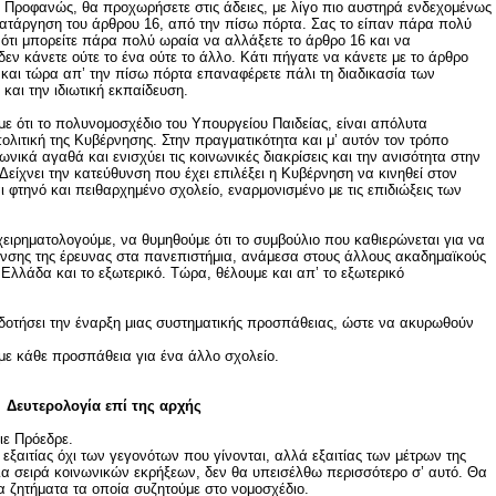
. Προφανώς, θα προχωρήσετε στις άδειες, με λίγο πιο αυστηρά ενδεχομένως
 κατάργηση του άρθρου 16, από την πίσω πόρτα. Σας το είπαν πάρα πολύ
ότι μπορείτε πάρα πολύ ωραία να αλλάξετε το άρθρο 16 και να
δεν κάνετε ούτε το ένα ούτε το άλλο. Κάτι πήγατε να κάνετε με το άρθρο
 και τώρα απ’ την πίσω πόρτα επαναφέρετε πάλι τη διαδικασία των
 και την ιδιωτική εκπαίδευση.
ύμε ότι το πολυνομοσχέδιο του Υπουργείου Παιδείας, είναι απόλυτα
πολιτική της Κυβέρνησης. Στην πραγματικότητα και μ’ αυτόν τον τρόπο
ωνικά αγαθά και ενισχύει τις κοινωνικές διακρίσεις και την ανισότητα στην
είχνει την κατεύθυνση που έχει επιλέξει η Κυβέρνηση να κινηθεί στον
αι φτηνό και πειθαρχημένο σχολείο, εναρμονισμένο με τις επιδιώξεις των
ιχειρηματολογούμε, να θυμηθούμε ότι το συμβούλιο που καθιερώνεται για να
ύθυνσης της έρευνας στα πανεπιστήμια, ανάμεσα στους άλλους ακαδημαϊκούς
 Ελλάδα και το εξωτερικό. Τώρα, θέλουμε και απ’ το εξωτερικό
τοδοτήσει την έναρξη μιας συστηματικής προσπάθειας, ώστε να ακυρωθούν
με κάθε προσπάθεια για ένα άλλο σχολείο.
Δευτερολογία επί της αρχής
ιε Πρόεδρε.
 εξαιτίας όχι των γεγονότων που γίνονται, αλλά εξαιτίας των μέτρων της
α σειρά κοινωνικών εκρήξεων, δεν θα υπεισέλθω περισσότερο σ’ αυτό. Θα
τα ζητήματα τα οποία συζητούμε στο νομοσχέδιο.