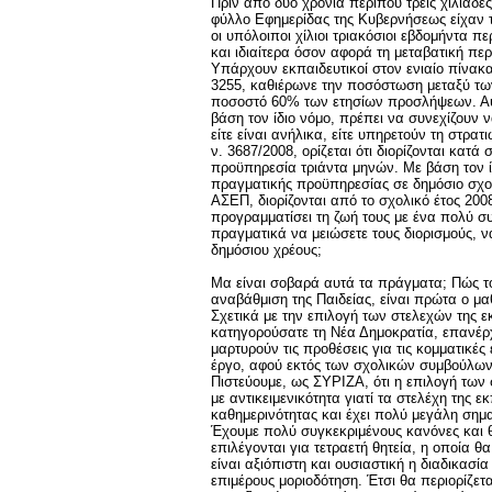
Πριν από δύο χρόνια περίπου τρεις χιλιάδε
φύλλο Εφημερίδας της Κυβερνήσεως είχαν το 
οι υπόλοιποι χίλιοι τριακόσιοι εβδομήντα πε
και ιδιαίτερα όσον αφορά τη μεταβατική περ
Υπάρχουν εκπαιδευτικοί στον ενιαίο πίνακ
3255, καθιέρωνε την ποσόστωση μεταξύ τω
ποσοστό 60% των ετησίων προσλήψεων. Αυτ
βάση τον ίδιο νόμο, πρέπει να συνεχίζουν ν
είτε είναι ανήλικα, είτε υπηρετούν τη στρα
ν. 3687/2008, ορίζεται ότι διορίζονται κα
προϋπηρεσία τριάντα μηνών. Με βάση τον ί
πραγματικής προϋπηρεσίας σε δημόσιο σχολ
ΑΣΕΠ, διορίζονται από το σχολικό έτος 200
προγραμματίσει τη ζωή τους με ένα πολύ συ
πραγματικά να μειώσετε τους διορισμούς, ν
δημόσιου χρέους;
Μα είναι σοβαρά αυτά τα πράγματα; Πώς το
αναβάθμιση της Παιδείας, είναι πρώτα ο μαθ
Σχετικά με την επιλογή των στελεχών της ε
κατηγορούσατε τη Νέα Δημοκρατία, επανέρχ
μαρτυρούν τις προθέσεις για τις κομματικές
έργο, αφού εκτός των σχολικών συμβούλων
Πιστεύουμε, ως ΣΥΡΙΖΑ, ότι η επιλογή των 
με αντικειμενικότητα γιατί τα στελέχη της 
καθημερινότητας και έχει πολύ μεγάλη σημ
Έχουμε πολύ συγκεκριμένους κανόνες και 
επιλέγονται για τετραετή θητεία, η οποία θα
είναι αξιόπιστη και ουσιαστική η διαδικασί
επιμέρους μοριοδότηση. Έτσι θα περιορίζετα