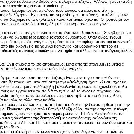
να έχουν καθοριστικό βάρος στις επιλογές στελεχών. Αλλιώς, η συνέντευξη
ν αυθαιρεσία της εκάστοτε διοίκησης.
άδας. Έχουμε τονίσει σε όλους τους τόνους, ότι είμαστε υπέρ της
ης αξιολόγησης. Έχει τεράστια σημασία, γιατί το κάνεις. Το κάνεις για να
ια να διαχωρίσεις τα σχολεία σε καλά και ειδικά σχολεία; Ο τρόπος με τον
 πάνω στους εκπαιδευτικούς, όλη την ευθύνη πάνω στους γονείς.
 να απαντήσει, αν γίνει σωστά και σε ένα άλλο διακύβευμα. Συνηθίζουμε να
αμε- να δίνουμε ίσες ευκαιρίες στους ανθρώπους. Όταν όμως, έχουμε
ς με διαφορετικές ανάγκες, η φράση «ίσες ευκαιρίες» καταντάει κοινωνική
ύ από μία οικογένεια με χαμηλό κοινωνικό και μορφωτικό επίπεδο σε
αιδευτικές ανάγκες παιδιών με αναπηρία και άλλες είναι οι ανάγκες άλλων
μα. Έχει σημασία το ίσο αποτέλεσμα, μετά από τις στοχευμένες θετικές
ν, που έχουν ιδιαίτερες εκπαιδευτικές ανάγκες.
λόγηση και τον τρόπο που το βάζετε, είναι να κατηγοριοποιηθούν τα
ερα στη Βρετανία, ότι μετά απ’ αυτήν την αξιολόγηση έχουν κλείσει σχολεία.
α σχολεία που πήραν πολύ υψηλή βαθμολογία, προφανώς σχολεία σε πολύ
ς τους να εγγράψουν τα παιδιά τους σ’ αυτά τα σχολεία πήγαιναν και
εία αυτά, ώστε να μπορέσουν να μπουν πρώτοι σ’ αυτά τα σχολεία;
ία και όλα τα άλλα στον καιάδα.
αι αύριο πιο αναλυτικά. Για τη βάση του δέκα, την ξέρετε τη θέση μας, την
α. Πρόκειται για μια πολύ θετική εξέλιξη αλλά, αν την αφήσετε μετέωρη
στημίων, χωρίς ενίσχυση των περιφερειακών ΤΕΙ, δεν θα αποδώσει τα
νομικές ανισότητες της δευτεροβάθμιας εκπαίδευσης καθορίζουν τις
αιδιών στα ΑΕΙ και ΤΕΙ και αυτές πρέπει να αντιμετωπιστούν δυναμικά και
ς του δέκα.
ε ότι, οι ιδιοκτήτες των κολλεγίων έχουν κάθε λόγο να είναι απολύτως