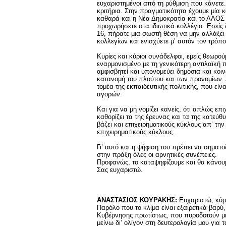
ευχαριστημένοι από τη ρύθμιση που κάνετε
κριτήρια. Στην πραγματικότητα έχουμε μία
καθαρά και η Νέα Δημοκρατία και το ΛΑΟΣ 
προχωρήσετε στα ιδιωτικά κολλέγια. Εσείς 
16, πήρατε μια σωστή θέση να μην αλλάξει
κολλεγίων και ενισχύετε μ’ αυτόν τον τρόπο
Κυρίες και κύριοι συνάδελφοι, εμείς θεωρο
εναρμονισμένο με τη γενικότερη αντιλαϊκή 
αμφισβητεί και υπονομεύει δημόσια και κοιν
κατανομή του πλούτου και των προνομίων. Δ
τομέα της εκπαιδευτικής πολιτικής, που είν
αγορών.
Και για να μη νομίζει κανείς, ότι απλώς επ
καθορίζει τα της έρευνας και τα της κατε
βάζει και επιχειρηματικούς κύκλους απ’ την
επιχειρηματικούς κύκλους.
Γι’ αυτό και η ψήφιση του πρέπει να σημα
στην πράξη όλες οι αρνητικές συνέπειες.
Προφανώς, το καταψηφίζουμε και θα κάνου
Σας ευχαριστώ.
ΑΝΑΣΤΑΣΙΟΣ ΚΟΥΡΑΚΗΣ:
Ευχαριστώ, κύρ
Παρόλο που το κλίμα είναι εξαιρετικά βαρύ,
Κυβέρνησης πρωτίστως, που πυροδοτούν μι
μείνω δι’ ολίγον στη δευτερολογία μου για 