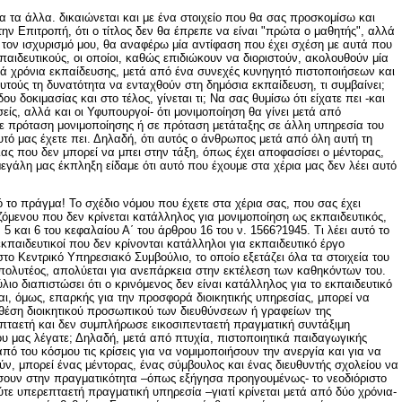
 τα άλλα. δικαιώνεται και με ένα στοιχείο που θα σας προσκομίσω και
την Επιτροπή, ότι ο τίτλος δεν θα έπρεπε να είναι "πρώτα ο μαθητής", αλλά
 τον ισχυρισμό μου, θα αναφέρω μία αντίφαση που έχει σχέση με αυτά που
κπαιδευτικούς, οι οποίοι, καθώς επιδιώκουν να διοριστούν, ακολουθούν μία
ά χρόνια εκπαίδευσης, μετά από ένα συνεχές κυνηγητό πιστοποιήσεων και
τούς τη δυνατότητα να ενταχθούν στη δημόσια εκπαίδευση, τι συμβαίνει;
υ δοκιμασίας και στο τέλος, γίνεται τι; Να σας θυμίσω ότι είχατε πει -και
σείς, αλλά και οι Υφυπουργοί- ότι μονιμοποίηση θα γίνει μετά από
σε πρόταση μονιμοποίησης ή σε πρόταση μετάταξης σε άλλη υπηρεσία του
τό μας έχετε πει. Δηλαδή, ότι αυτός ο άνθρωπος μετά από όλη αυτή τη
μιας που δεν μπορεί να μπει στην τάξη, όπως έχει αποφασίσει ο μέντορας,
εγάλη μας έκπληξη είδαμε ότι αυτό που έχουμε στα χέρια μας δεν λέει αυτό
τό το πράγμα! Το σχέδιο νόμου που έχετε στα χέρια σας, που σας έχει
ιζόμενου που δεν κρίνεται κατάλληλος για μονιμοποίηση ως εκπαιδευτικός,
5 και 6 του κεφαλαίου Α΄ του άρθρου 16 του ν. 1566?1945. Τι λέει αυτό το
 εκπαιδευτικοί που δεν κρίνονται κατάλληλοι για εκπαιδευτικό έργο
 Κεντρικό Υπηρεσιακό Συμβούλιο, το οποίο εξετάζει όλα τα στοιχεία του
απολυτέος, απολύεται για ανεπάρκεια στην εκτέλεση των καθηκόντων του.
ιο διαπιστώσει ότι ο κρινόμενος δεν είναι κατάλληλος για το εκπαιδευτικό
ται, όμως, επαρκής για την προσφορά διοικητικής υπηρεσίας, μπορεί να
θέση διοικητικού προσωπικού των διευθύνσεων ή γραφείων της
πταετή και δεν συμπλήρωσε εικοσιπενταετή πραγματική συντάξιμη
ου μας λέγατε; Δηλαδή, μετά από πτυχία, πιστοποιητικά παιδαγωγικής
πό του κόσμου τις κρίσεις για να νομιμοποιήσουν την ανεργία και για να
ύν, μπορεί ένας μέντορας, ένας σύμβουλος και ένας διευθυντής σχολείου να
σουν στην πραγματικότητα –όπως εξήγησα προηγουμένως- το νεοδιόριστο
ούτε υπερεπταετή πραγματική υπηρεσία –γιατί κρίνεται μετά από δύο χρόνια-