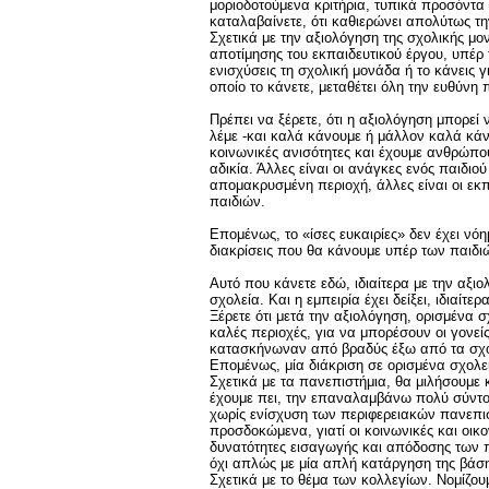
μοριοδοτούμενα κριτήρια, τυπικά προσόντα 
καταλαβαίνετε, ότι καθιερώνει απολύτως τη
Σχετικά με την αξιολόγηση της σχολικής μον
αποτίμησης του εκπαιδευτικού έργου, υπέρ τ
ενισχύσεις τη σχολική μονάδα ή το κάνεις γ
οποίο το κάνετε, μεταθέτει όλη την ευθύνη
Πρέπει να ξέρετε, ότι η αξιολόγηση μπορεί
λέμε -και καλά κάνουμε ή μάλλον καλά κάν
κοινωνικές ανισότητες και έχουμε ανθρώπου
αδικία. Άλλες είναι οι ανάγκες ενός παιδιο
απομακρυσμένη περιοχή, άλλες είναι οι εκπ
παιδιών.
Επομένως, το «ίσες ευκαιρίες» δεν έχει νόη
διακρίσεις που θα κάνουμε υπέρ των παιδιώ
Αυτό που κάνετε εδώ, ιδιαίτερα με την αξιο
σχολεία. Kαι η εμπειρία έχει δείξει, ιδιαίτ
Ξέρετε ότι μετά την αξιολόγηση, ορισμέν
καλές περιοχές, για να μπορέσουν οι γονεί
κατασκήνωναν από βραδύς έξω από τα σχολ
Επομένως, μία διάκριση σε ορισμένα σχολε
Σχετικά με τα πανεπιστήμια, θα μιλήσουμε κ
έχουμε πει, την επαναλαμβάνω πολύ σύντομ
χωρίς ενίσχυση των περιφερειακών πανεπι
προσδοκώμενα, γιατί οι κοινωνικές και οικο
δυνατότητες εισαγωγής και απόδοσης των π
όχι απλώς με μία απλή κατάργηση της βάση
Σχετικά με το θέμα των κολλεγίων. Νομίζουμ