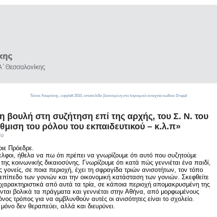
Τάσος Κουράκης,
copyleft
2010, ιστοσελίδα βασισμένη στο λογισμικό ανοιχτού κώδικα
Drupal
 βουλή στη συζήτηση επί της αρχής, του Σ. Ν. του
μιση του ρόλου του εκπαιδευτικού – κ.λ.π»
ου
ιε Πρόεδρε.
ελφοι, ήθελα να πω ότι πρέπει να γνωρίζουμε ότι αυτό που συζητούμε
της κοινωνικής δικαιοσύνης. Γνωρίζουμε ότι κατά πώς γεννιέται ένα παιδί,
 γονείς, σε ποια περιοχή, έχει τη σφραγίδα τριών ανισοτήτων, τον τόπο
 επίπεδο των γονιών και την οικονομική κατάσταση των γονιών. Σκεφθείτε
ά χαρακτηριστικά από αυτά τα τρία, σε κάποια περιοχή απομακρυσμένη της
νται βολικά τα πράγματα και γεννιέται στην Αθήνα, από μορφωμένους
νος τρόπος για να αμβλυνθούν αυτές οι ανισότητες είναι το σχολείο.
 μόνο δεν θεραπεύει, αλλά και διευρύνει.