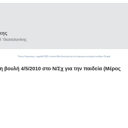
Τάσος Κουράκης,
copyleft
2010, ιστοσελίδα βασισμένη στο λογισμικό ανοιχτού κώδικα
Drupal
 βουλή 4/5/2010 στο Ν/Σχ για την παιδεία (Μέρος