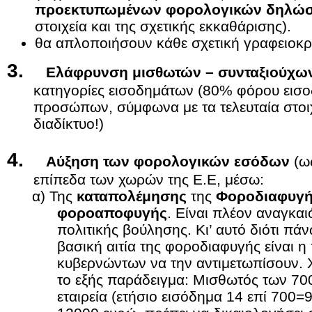
προεκτυπωμένων φορολογικών δηλώ
στοιχεία και της σχετικής εκκαθάρισης).
θα απλοποιήσουν κάθε σχετική γραφειοκρ
3.
Ελάφρυνση μισθωτών – συνταξιούχω
κατηγορίες εισοδημάτων (80% φόρου εισ
προσώπων, σύμφωνα με τα τελευταία στοι
διαδίκτυο!)
4.
Αύξηση των φορολογικών εσόδων
(ως
επίπεδα των χωρών της Ε.Ε, μέσω:
α) Της
καταπολέμησης
της
Φοροδιαφυγ
φοροαποφυγής
. Είναι πλέον αναγκαι
πολιτικής βούλησης. Κι’ αυτό διότι πά
βασική αιτία της φοροδιαφυγής είναι 
κυβερνώντων να την αντιμετωπίσουν. 
το εξής παράδειγμα: Μισθωτός των 70
εταιρεία (ετήσιο εισόδημα 14 επί 700=