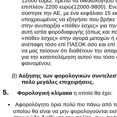
12000 ευρώ, πρέπει να δικαιολογήσει 
επιπλέον 2200 ευρώ(12000-9800). Ενώ
σύστησε την ΑΕ, με ένα κεφάλαιο 15 εκ
υποχρεωμένος να εξηγήσει που βρήκε τ
στην ανυπαρξία «πόθεν έσχες» για τη
αυτή εστία φοροδιαφυγής (όπως και π
«πόθεν έσχες» στην αγορά μετοχών ή
ανέπαφη τόσο επί ΠΑΣΟΚ όσο και επί
να μας πείσουν ότι διαθέτουν την απα
για την καταπολέμηση αυτού του τόσο 
φαινομένου;
β)
Αύξησης των φορολογικών συντελεστώ
πολύ μεγάλες επιχειρήσεις.
5.
Φορολογική κλίμακα
η οποία θα έχει:
Αφορολόγητο όριο πολύ πιο πάνω από το
οποίου θα είναι να μην φορολογούνται ει