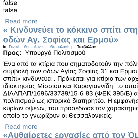
false
false
Read more
« Κινδυνεύει το κόκκινο σπίτι σ
οδών Αγ. Σοφίας και Ερμού»
in
Γενικά
Θεσσαλονίκη
Θεσσαλονίκη
Περιβάλλον
Προς:
Υπουργό Πολιτισμού
Ένα από τα κτίρια που σηματοδοτούν την πόλ
συμβολή των οδών Αγίας Σοφίας 31 και Ερμού
σπίτι» κινδυνεύει . Πρόκειται για κτίριο των α
ιδιοκτησίας Μίσσιου και Καραγιαννίδη, το οπο
ΔΙΛΑΠΑΠ/1696/33739/15-6-83 (ΦΕΚ 395/Β) 
πολιτισμού ως ιστορικό διατηρητέο. Η εμφαν
κυρίων όψεων, του προσέδωσε τον χαρακτηρισ
οποίο το γνωρίζουν οι Θεσσαλονικείς.
Read more
«Αυθαίρετες εργασίες από τον Ό