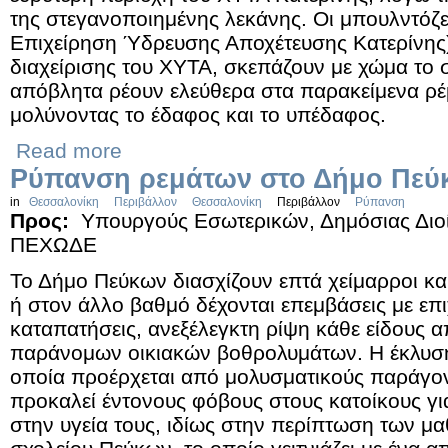
της στεγανοποιημένης λεκάνης. Οι μπουλντόζ
Επιχείρηση Ύδρευσης Αποχέτευσης Κατερίνης),
διαχείρισης του ΧΥΤΑ, σκεπάζουν με χώμα το 
απόβλητα ρέουν ελεύθερα στα παρακείμενα ρέ
μολύνοντας το έδαφος και το υπέδαφος.
Read more
Ρύπανση ρεμάτων στο Δήμο Πεύ
in
Θεσσαλονίκη
Περιβάλλον
Θεσσαλονίκη
Περιβάλλον
Ρύπανση
Προς:
Υπουργούς Εσωτερικών, Δημόσιας Διο
ΠΕΧΩΔΕ
Το Δήμο Πεύκων διασχίζουν επτά χείμαρροι και
ή στον άλλο βαθμό δέχονται επεμβάσεις με επ
καταπατήσεις, ανεξέλεγκτη ρίψη κάθε είδους 
παράνομων οικιακών βοθρολυμάτων. Η έκλυση
οποία προέρχεται από μολυσματικούς παράγο
προκαλεί έντονους φόβους στους κατοίκους γι
στην υγεία τους, ιδίως στην περίπτωση των μ