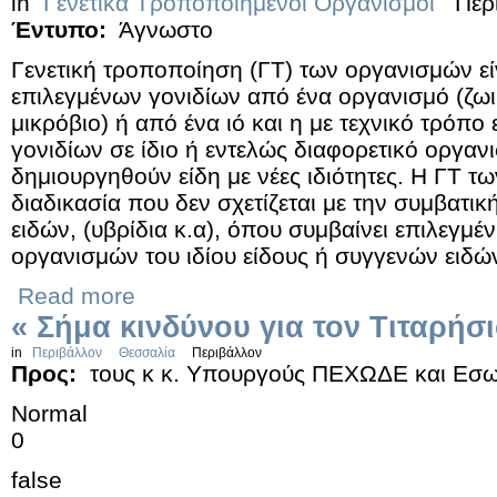
in
Γενετικά Τροποποιημένοι Οργανισμοί
Περ
Έντυπο:
Άγνωστο
Γενετική τροποποίηση (ΓΤ) των οργανισμών ε
επιλεγμένων γονιδίων από ένα οργανισμό (ζωικ
μικρόβιο) ή από ένα ιό και η με τεχνικό τρόπ
γονιδίων σε ίδιο ή εντελώς διαφορετικό οργαν
δημιουργηθούν είδη με νέες ιδιότητες. Η ΓΤ τω
διαδικασία που δεν σχετίζεται με την συμβατικ
ειδών, (υβρίδια κ.α), όπου συμβαίνει επιλεγμ
οργανισμών του ιδίου είδους ή συγγενών ειδώ
Read more
« Σήμα κινδύνου για τον Τιταρήσ
in
Περιβάλλον
Θεσσαλία
Περιβάλλον
Προς:
τους κ κ. Υπουργούς ΠΕΧΩΔΕ και Εσω
Normal
0
false