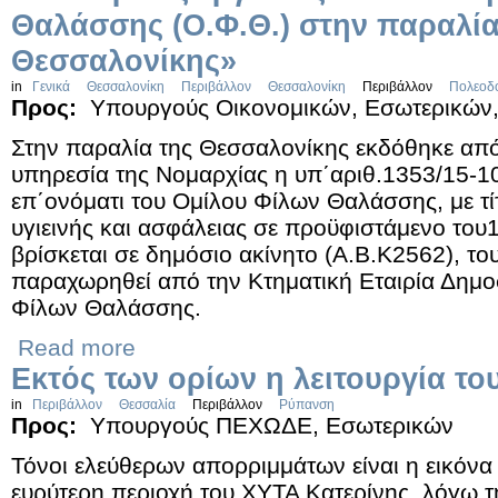
Θαλάσσης (Ο.Φ.Θ.) στην παραλία
Θεσσαλονίκης»
in
Γενικά
Θεσσαλονίκη
Περιβάλλον
Θεσσαλονίκη
Περιβάλλον
Πολεοδ
Προς:
Υπουργούς Οικονομικών, Εσωτερικώ
Στην παραλία της Θεσσαλονίκης εκδόθηκε απ
υπηρεσία της Νομαρχίας η υπ΄αριθ.1353/15-10
επ΄ονόματι του Ομίλου Φίλων Θαλάσσης, με τ
υγιεινής και ασφάλειας σε προϋφιστάμενο του1
βρίσκεται σε δημόσιο ακίνητο (Α.Β.Κ2562), το
παραχωρηθεί από την Κτηματική Εταιρία Δημο
Φίλων Θαλάσσης.
Read more
Εκτός των ορίων η λειτουργία το
in
Περιβάλλον
Θεσσαλία
Περιβάλλον
Ρύπανση
Προς:
Υπουργούς ΠΕΧΩΔΕ, Εσωτερικών
Τόνοι ελεύθερων απορριμμάτων είναι η εικόνα
ευρύτερη περιοχή του ΧΥΤΑ Κατερίνης, λόγω τ