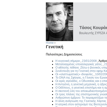
Home
›
Γενετική
Παλαιότερες Δημοσιεύσεις
Η ευγονική σήμερα
,
23/01/2008
,
Άρθρ
Μεταλλαγμένες υποαλλεργικές γάτες
,
2
Ο αθλητής πέθανε. Ζήτω ο βιονικός υπ
Συνέντευξη για τη Γενετική στην εφημ Κ
Οι «ελαττωματικές» ιδιοφυΐες
,
10/02/20
Το DNA της Σφίγγας, η Γένεση του Εργα
Οι ιερές αγελάδες, ο Οδυσσέας και ο 
Η Αντιγόνη, η γενετική μηχανική, η ύβρις
Ο Οιδίπους, η γενετική επιστήμη και η 
Η σκοτεινή ύλη του αποκωδικοποιημένο
Οι τρεις πλάνες της επιστημονικής γνώσ
Ανθρώπινο έμβρυο: Το πειραματόζωο της
Η άλλη ανάγνωση της Γενετικής Χάρτα
Η ιατρική στον αστερισμό της Βιοτεχνολ