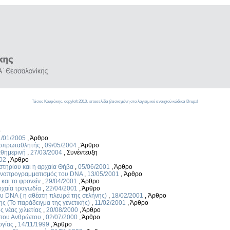
Τάσος Κουράκης,
copyleft
2010, ιστοσελίδα βασισμένη στο λογισμικό ανοιχτού κώδικα
Drupal
ο
1/01/2005
,
Άρθρο
ερπρωταθλητής
,
09/05/2004
,
Άρθρο
αθημερινή
,
27/03/2004
,
Συνέντευξη
02
,
Άρθρο
στηρίου και η αρχαία Θήβα
,
05/06/2001
,
Άρθρο
επαναπρογραμματισμός του DNA
,
13/05/2001
,
Άρθρο
 και το φρονείν
,
29/04/2001
,
Άρθρο
αρχαία τραγωδία
,
22/04/2001
,
Άρθρο
υ DNA ( η αθέατη πλευρά της σελήνης)
,
18/02/2001
,
Άρθρο
ης (Το παράδειγμα της γενετικής)
,
11/02/2001
,
Άρθρο
 νέας χιλιετίας
,
20/08/2000
,
Άρθρο
ς του Ανθρώπου
,
02/07/2000
,
Άρθρο
ογίας
,
14/11/1999
,
Άρθρο