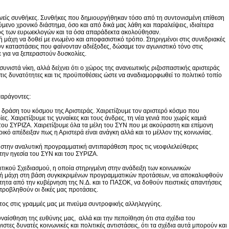
νείς συνθήκες. Συνθήκες που δημιουργήθηκαν τόσο από τη συντονισμένη επίθεση
ενο χρονικό διάστημα, όσο και από δικά μας λάθη και παραλείψεις, ιδιαίτερα
τος των ευρωεκλογών και τα όσα απαράδεκτα ακολούθησαν.
 μάχη να δοθεί με ενωμένο και αποφασιστικό τρόπο. Στηριγμένοι στις συνεδριακές
 καταστάσεις που φαίνονταν αδιέξοδες, δώσαμε τον αγωνιστικό τόνο στις
 για να ξεπεραστούν δυσκολίες.
 συνιστά νίκη, αλλά δείχνει ότι ο χώρος της ανανεωτικής ριζοσπαστικής αριστεράς
εί τις δυνατότητες και τις προϋποθέσεις ώστε να αναδιαμορφωθεί το πολιτικό τοπίο
παράγοντες:
ή δράση του κόσμου της Αριστεράς. Χαιρετίζουμε τον αριστερό κόσμο που
ίες. Χαιρετίζουμε τις γυναίκες και τους άνδρες, τη νέα γενιά που χωρίς καμιά
 του ΣΥΡΙΖΑ. Χαιρετίζουμε όλα τα μέλη του ΣΥΝ που με ακούραστη και επίμονη
ικό απέδειξαν πως η Αριστερά είναι ανάγκη αλλά και το μέλλον της κοινωνίας.
 στην αναλυτική προγραμματική αντιπαράθεση προς τις νεοφιλελεύθερες
την ηγεσία του ΣΥΝ και του ΣΥΡΙΖΑ.
ικού Σχεδιασμού, η οποία στηριγμένη στην ανάδειξη των κοινωνικών
κή μάχη στη βάση συγκεκριμένων προγραμματικών προτάσεων, να αποκαλυφθούν
τα από την κυβέρνηση της Ν.Δ. και το ΠΑΣΟΚ, να δοθούν πειστικές απαντήσεις
προβληθούν οι δικές μας προτάσεις.
τος στις γραμμές μας με πνεύμα συντροφικής αλληλεγγύης.
ναίσθηση της ευθύνης μας, αλλά και την πεποίθηση ότι στα σχέδια του
στες δυνατές κοινωνικές και πολιτικές αντιστάσεις, ότι τα σχέδια αυτά μπορούν και