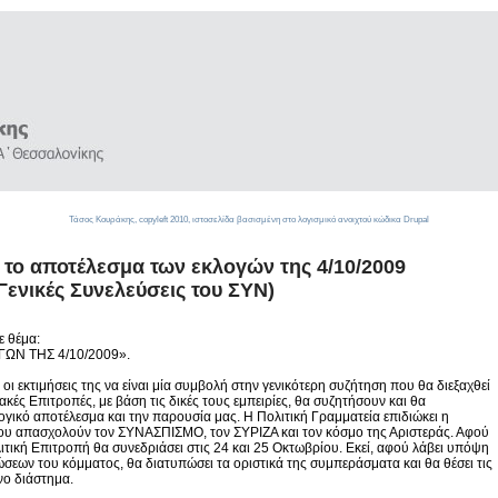
Τάσος Κουράκης,
copyleft
2010, ιστοσελίδα βασισμένη στο λογισμικό ανοιχτού κώδικα
Drupal
α το αποτέλεσμα των εκλογών της 4/10/2009
Γενικές Συνελεύσεις του ΣΥΝ)
ε θέμα:
ΩΝ ΤΗΣ 4/10/2009».
ι εκτιμήσεις της να είναι μία συμβολή στην γενικότερη συζήτηση που θα διεξαχθεί
ιακές Επιτροπές, με βάση τις δικές τους εμπειρίες, θα συζητήσουν και θα
ογικό αποτέλεσμα και την παρουσία μας. Η Πολιτική Γραμματεία επιδιώκει η
ου απασχολούν τον ΣΥΝΑΣΠΙΣΜΟ, τον ΣΥΡΙΖΑ και τον κόσμο της Αριστεράς. Αφού
ιτική Επιτροπή θα συνεδριάσει στις 24 και 25 Οκτωβρίου. Εκεί, αφού λάβει υπόψη
σεων του κόμματος, θα διατυπώσει τα οριστικά της συμπεράσματα και θα θέσει τις
νο διάστημα.