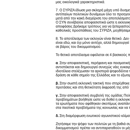
μας οικολογικά χαρακτηριστικά.
7. Ο ΣΥΡΙΖΑ έδωσε μια σκληρή μάχη υπό δυσμε
αντίπαλων πολιτικών δυνάμεων όλο το προηγούμ
μετά από την κακή διαχείριση του αποτελέσμα
Ο ΣΥΝ συνέβαλλε αποφασιστικά ώστε η εκλογική
αποφάσεις βρήκαμε τρόπους για να ξεπεραστούν
καθολικές προσπάθειες του ΣΥΡΙΖΑ, μοχθήσαμε
8. Το αποτέλεσμα των εκλογών είναι θετικό. Δεν
είναι εδώ, και όχι μόνο αντέχει, αλλά δημιουργ
σε βάρος του δικομματισμού.
Το θετικό αποτέλεσμα οφείλεται σε 4 βασικούς 
α
. Στην αποφασιστική, περήφανη και πεισματικ
αντιστέκεται και δημιουργεί συνεχώς νέες ευκαιρ
ιδιοτέλεια στελέχωσαν τα αριστερά ψηφοδέλτια
δράση σε κάθε σημείο της Ελλάδας και το εξωτερ
β.
Στην σωστή εκλογική τακτική που στηρίχθηκε
προτάσεις και στη θετικότατη έκφρασή της από 
γ.
Στην αποφασιστική συμβολή της ομάδας Πολιτ
προβλημάτων βοήθησε ώστε να δοθεί η εκλογι
τα ερωτήματα που αφέθηκαν σκοπίμως αναπάντη
στα πιεστικά προβλήματα της κοινωνίας και να 
δ.
Στη διαμόρφωση ενωτικού αγωνιστικού κλίμα
Ζητήσαμε την ψήφο των πολιτών με τη βαθιά συ
δικομματισμού πρέπει να αντιπαρατεθούν οι μέγι