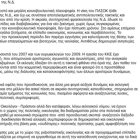
 της Ν.Δ.
σοστό και μεγάλη κοινοβουλευτική πλειοψηφία. Η νίκη του ΠΑΣΟΚ ήλθε
 Ν.Δ., και όχι ως συνέπεια αποτελεσματικής αντιπολιτευτικής τακτικής και
δου από την κρίση. Η ακραία, συντηρητική φρασεολογία της Ν.Δ. έδωσε το
δες και διαβεβαιώσεις για ένα νέο ξεκίνημα, χωρίς όμως συγκεκριμένες
την κοινοβουλευτική πλειοψηφία, δεν έχει πίστωση χρόνου. Στο αμέσως επόμενο
μεγάλα ζητήματα, σε επίπεδο οικονομίας, κοινωνίας και περιβάλλοντος. Το
ην προεκλογική περίοδο δεν παρέχει εγγυήσεις για καλυτέρευση της θέσης των
ίων επαγγελματιών και βιοτεχνών, της νεολαίας. Αντιθέτως δημιουργεί ανησυχίες
σοστά του 2007 και των ευρωεκλογών του 2009. Η ηγεσία του ΚΚΕ έχει
ή, που απομονώνει αριστερούς αγωνιστές και αγωνίστριες, από την αναγκαία
ένων. Οι εκλογές έδειξαν ότι αυτή η τακτική φθάνει στα όριά της. Δεν πείθει τον
ούνται από την κομματική περιχαράκωση και είναι φανερό ότι η προσπάθεια
άς, μέσω της διάλυσης και κατασυκοφάντησης των άλλων αριστερών δυνάμεων,
ογικά οφέλη που προσδοκούσε, για άλλη μια φορά αύξησε δυνάμεις και εκλογική
αι στο μέλλον θα ασκεί πίεση σε ακραία συντηρητικές κατευθύνσεις, στηριγμένο σε
αμία τμήματος της κοινωνίας που, πιεσμένο αφόρητα και αναζητώντας λύσεις,
 πολιτικές συμπεριφορές.
 Οικολόγοι - Πράσινοι αλλά δεν κατάφεραν, λόγω εκλογικού νόμου, να έχουν
 ο χώρος της πολιτικής οικολογίας θα διαδραματίσει ρόλο στα πολιτικά και
χηθεί με κοινωνικά στρώματα που -από προοδευτική σκοπιά- αναζητούν διέξοδο
ς διεκδίκησαν θετικά αλλαγές συμπεριφορών σε δημοκρατικό και οικολογικό
τήριξη στη βάση μιας «ουδέτερης» πολιτικής πρότασης χωρίς αμφισβήτηση του
σης μας με το χώρο της ριζοσπαστικής οικολογίας και σε προγραμματικό επίπεδο
ιάζεται με επιμονή να εργασθούμε σε αυτή την κατεύθυνση ενισχύοντας και τα δικά