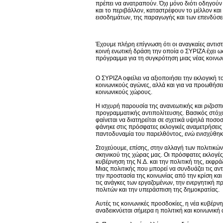
πρέπει να ανατραπούν. Όχι μόνο διότι οδηγούν σ
και το περιβάλλον, καταστρέφουν το μέλλον και
εισοδημάτων, της παραγωγής και των επενδύσε
Έχουμε πλήρη επίγνωση ότι οι αναγκαίες αντισ
κοινή ενωτική δράση την οποία ο ΣΥΡΙΖΑ έχει ως
πρόγραμμα για τη συγκρότηση μιας νέας κοινωνι
Ο ΣΥΡΙΖΑ οφείλει να αξιοποιήσει την εκλογική τ
κοινωνικούς αγώνες, αλλά και για να προωθήσει
κοινωνικούς χώρους.
Η ισχυρή παρουσία της ανανεωτικής και ριζοσπ
προγραμματικής αντιπολίτευσης. Βασικός στόχος
φαίνεται να διατηρείται σε σχετικά υψηλά ποσο
φάνηκε στις πρόσφατες εκλογικές αναμετρήσεις
παντοδυναμία του παρελθόντος, ενώ ενισχύθηκα
Στοχεύουμε, επίσης, στην αλλαγή των πολιτικών
σκηνικού της χώρας μας. Οι πρόσφατες εκλογές
κυβέρνηση της Ν.Δ. και την πολιτική της, εκφρ
Μιας πολιτικής που μπορεί να συνδυάζει τις αντ
την προστασία της κοινωνίας από την κρίση και
τις ανάγκες των εργαζομένων, την ενεργητική π
πολιτών και την υπεράσπιση της δημοκρατίας.
Αυτές τις κοινωνικές προσδοκίες, η νέα κυβέρνη
αναδεικνύεται σήμερα η πολιτική και κοινωνική