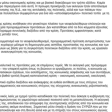
ν μέσω οικονομικής κρίσης και με βασικό διακύβευμα τον τρόπο εξόδου. Καμία
θαρο περιεχόμενο όσο αυτή. Η πρόωρη προκήρυξη των εκλογών ήταν αποτέλεσμα
ησης της Ν.Δ., και της αντιλαϊκής της πολιτικής, αλλά και των πιέσεων που
αι πολλαπλών συμφερόντων για ένα νέο «αποσαφηνισμένο» πολιτικό τοπίο με τη
ης κρίσης κινήθηκαν στο γενικότερο πλαίσιο των νεοφιλελεύθερων επιλογών και
ιχεία προγραμματικών προτάσεων. Δεν κατατέθηκε από τα δύο κόμματα εξουσίας
όγραμμα συνολικής διεξόδου από την κρίση. Προτάσεις εμφανίστηκαν, κατά
ς μεταξύ τους.
κομματισμό και το νεοφιλελευθερισμό, προγραμματική πρόταση αντιμετώπισης των
ε κυρίαρχο μέλημα τη δημιουργία μιας ασπίδας προστασίας της κοινωνίας και των
λλών ως βάση για τη συγκρότηση πολιτικών διεξόδου από την κρίση, ως εργαλείο
κή ανασυγκρότηση της κοινωνίας.
αλυτικά τις προτάσεις μας σε επιμέρους τομείς. Με το εκλογικό μας πρόγραμμα
– την υπαρκτή κρίση όπως τη βιώνουν οι εργαζόμενοι, οι πολίτες, η κοινωνία ως
ασιακών σχέσεων, του εισοδήματος, της κοινωνικής ασφάλισης και των συντάξεων,
 βαθιά τριπλή δομική καπιταλιστική κρίση – οικονομική, κοινωνική, οικολογική.
τικό σχέδιο διεξόδου και ανάκαμψης σε ευθεία αντίθεση με τους στόχους του
γραμματικούς και κοινωνικούς στόχους της σύγχρονης ανανεωτικής ριζοσπαστικής
ληνικός λαός με ηχηρό τρόπο καταδίκασε την πολιτική που άσκησε η κυβέρνηση της
 σημειώνοντας το χαμηλότερο εκλογικό ποσοστό από τη μεταπολίτευση. Η εκλογική
ς της, αποδεικνύει την απόρριψη της συντηρητικής ατζέντας από την κοινωνία και
γνωστες ακόμα συνέπειες. Σημαντικό ρόλο έπαιξε η δράση του ΣΥΡΙΖΑ που με την
ποκάλυψε και στη Βουλή αλλά και με τη στήριξη του στους κοινωνικούς αγώνες