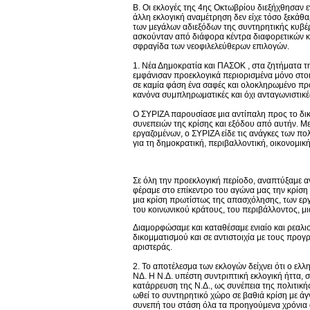
Β. Οι εκλογές της 4ης Οκτωβρίου διεξήχθησαν ε
άλλη εκλογική αναμέτρηση δεν είχε τόσο ξεκά
των μεγάλων αδιεξόδων της συντηρητικής κυβέρν
ασκούνταν από διάφορα κέντρα διαφορετικών κ
σφραγίδα των νεοφιλελεύθερων επιλογών.
1. Νέα Δημοκρατία και ΠΑΣΟΚ , στα ζητήματα τ
εμφάνισαν προεκλογικά περιορισμένα μόνο στο
σε καμία φάση ένα σαφές και ολοκληρωμένο πρ
κανόνα συμπληρωματικές και όχι ανταγωνιστικέ
Ο ΣΥΡΙΖΑ παρουσίασε μια αντίπαλη προς το δι
συνεπειών της κρίσης και εξόδου από αυτήν. Μ
εργαζομένων, ο ΣΥΡΙΖΑ είδε τις ανάγκες των πο
για τη δημοκρατική, περιβαλλοντική, οικονομι
Σε όλη την προεκλογική περίοδο, αναπτύξαμε αν
φέραμε στο επίκεντρο του αγώνα μας την κρίση 
μια κρίση πρωτίστως της απασχόλησης, των εργ
του κοινωνικού κράτους, του περιβάλλοντος, μια
Διαμορφώσαμε και καταθέσαμε ενιαίο και ρεαλισ
δικομματισμού και σε αντιστοιχία με τους προ
αριστεράς.
2. Το αποτέλεσμα των εκλογών δείχνει ότι ο ελ
ΝΔ. Η Ν.Δ. υπέστη συντριπτική εκλογική ήττα,
κατάρρευση της Ν.Δ., ως συνέπεια της πολιτική
ωθεί το συντηρητικό χώρο σε βαθιά κρίση με ά
συνεπή του στάση όλα τα προηγούμενα χρόνια α