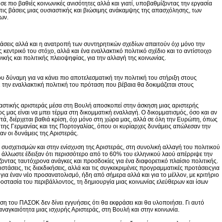
ε πιο βαθιές κοινωνικές ανισότητες αλλά και γιατί, υποβαθμίζοντας την εργασία
 τις βάσεις μιας ουσιαστικής και βιώσιμης ανάκαμψης της απασχόλησης, των
ων.
τάσεις αλλά και η ανατροπή των συντηρητικών σχεδίων απαιτούν όχι μόνο την
 κεντρικό του στόχο, αλλά και ένα εναλλακτικό πολιτικό σχέδιο και το αντίστοιχο
κής και πολιτικής πλειοψηφίας, για την αλλαγή της κοινωνίας.
ου δύναμη για να κάνει πιο αποτελεσματική την πολιτική του στήριξη στους
 την εναλλακτική πολιτική του πρόταση που βέβαια θα δοκιμάζεται στους
αστικής αριστεράς μέσα στη Βουλή αποσκοπεί στην άσκηση μιας αριστερής
 μας είναι να μπει τέρμα στη δικομματική εναλλαγή. Ο δικομματισμός, όσο και αν
στά, διέρχεται βαθιά κρίση, όχι μόνο στη χώρα μας, αλλά σε όλη την Ευρώπη, όπως
 της Γερμανίας και της Πορτογαλίας, όπου οι κυρίαρχες δυνάμεις απώλεσαν την
ν οι δυνάμεις της Αριστεράς.
 συσχετισμών και στην ενίσχυση της Αριστεράς, στη συνολική αλλαγή του πολιτικού
 άλλωστε έδειξαν ότι περισσότερο από το 60% του ελληνικού λαού απέρριψε την
άζοντας ταυτόχρονα ανάγκες και προσδοκίες για ένα διαφορετικό πλαίσιο πολιτικής.
ιστάσεις, τις διεκδικήσεις, αλλά και τις συγκεκριμένες προγραμματικές προτάσειςγια
 για έναν νέο προσανατολισμό, ήδη από σήμερα αλλά και για το μέλλον, με κριτήριο
ροστασία του περιβάλλοντος, τη δημιουργία μιας κοινωνίας ελεύθερων και ίσων
ση του ΠΑΣΟΚ δεν δίνει εγγυήσεις ότι θα εκφράσει και θα υλοποιήσει. Γι αυτό
 αναγκαιότητα μιας ισχυρής Αριστεράς, στη Βουλή και στην κοινωνία.