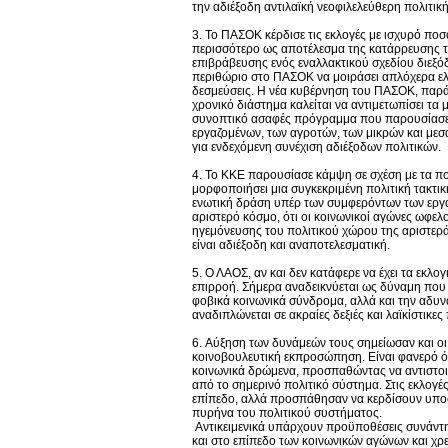
την αδιέξοδη αντιλαϊκή νεοφιλελεύθερη πολιτική
3. Το ΠΑΣΟΚ κέρδισε τις εκλογές με ισχυρό πο
περισσότερο ως αποτέλεσμα της κατάρρευσης της
επιβράβευσης ενός εναλλακτικού σχεδίου διεξό
περιθώριο στο ΠΑΣΟΚ να μοιράσει απλόχερα ελπί
δεσμεύσεις. Η νέα κυβέρνηση του ΠΑΣΟΚ, παρά 
χρονικό διάστημα καλείται να αντιμετωπίσει τα 
συνοπτικό ασαφές πρόγραμμα που παρουσίασε τ
εργαζομένων, των αγροτών, των μικρών και μεσα
για ενδεχόμενη συνέχιση αδιέξοδων πολιτικών.
4. Το ΚΚΕ παρουσίασε κάμψη σε σχέση με τα πο
μορφοποιήσει μια συγκεκριμένη πολιτική τακτικ
ενωτική δράση υπέρ των συμφερόντων των εργαζομ
αριστερό κόσμο, ότι οι κοινωνικοί αγώνες ωφελ
ηγεμόνευσης του πολιτικού χώρου της αριστερ
είναι αδιέξοδη και αναποτελεσματική.
5. Ο ΛΑΟΣ, αν και δεν κατάφερε να έχει τα εκλ
επιρροή. Σήμερα αναδεικνύεται ως δύναμη που κ
φοβικά κοινωνικά σύνδρομα, αλλά και την αδυν
αναδιπλώνεται σε ακραίες δεξιές και λαϊκίστικες
6. Αύξηση των δυνάμεών τους σημείωσαν και οι
κοινοβουλευτική εκπροσώπηση. Είναι φανερό ότι
κοινωνικά δρώμενα, προσπαθώντας να αντιστοι
από το σημερινό πολιτικό σύστημα. Στις εκλογέ
επίπεδο, αλλά προσπάθησαν να κερδίσουν υποσ
πυρήνα του πολιτικού συστήματος.
Αντικειμενικά υπάρχουν προϋποθέσεις συνάντη
και στο επίπεδο των κοινωνικών αγώνων και χρε