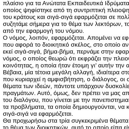
πλαίσιο για τα Ανώτατα Εκπαιδευτικά Ιδρύματα
οποίος ψηφίστηκε από τη συντριπτική πλειοψη
του κράτους και σιγά-σιγά εφαρμόζεται σε πολλ
συζητάμε σήμερα για το θέμα των λεκτόρων, τ
από την εφαρμογή του νόμου.
Ο νόμος, λοιπόν, εφαρμόζεται. Απομένει να εφ
που αφορά το διοικητικό σκέλος, στο οποίο αν
εκεί σιγά-σιγά, βήμα-βήμα, περνάμε στην εφαρ
νόμος, ο οποίος θεωρώ ότι εκφράζει την πλει
κοινότητας, η οποία ήταν έτοιμη γι’ αυτήν την
Βέβαια, μία τέτοια μεγάλη αλλαγή, ιδιαίτερα 
που κυριαρχεί η αμφισβήτηση, ο διάλογος, οι
θέματα των ιδεών, πάντοτε υπάρχουν δυσκολί
πραγμάτων. Αυτό, όμως, δεν πρέπει να μας απ
του διαλόγου, που γίνεται με την πανεπιστημι
τα προβλήματα, τα οποία δημιουργούνται, να 
σιγά-σιγά να εφαρμόζεται.
Θα προχωρήσω στα τρία συγκεκριμένα θέματα
το θέμα των διοικητικών, αυτό το οποίο είπα ε