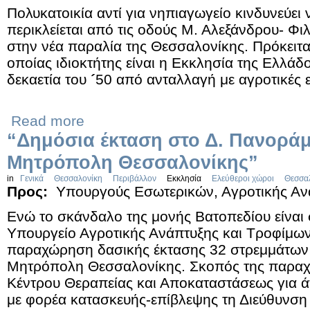
Πολυκατοικία αντί για νηπιαγωγείο κινδυνεύει 
περικλείεται από τις οδούς Μ. Αλεξάνδρου- Φ
στην νέα παραλία της Θεσσαλονίκης. Πρόκειται
οποίας ιδιοκτήτης είναι η Εκκλησία της Ελλάδ
δεκαετία του
´
50 από ανταλλαγή με αγροτικές ε
Read more
“Δημόσια έκταση στο Δ. Πανοράμ
Μητρόπολη Θεσσαλονίκης”
in
Γενικά
Θεσσαλονίκη
Περιβάλλον
Εκκλησία
Ελεύθεροι χώροι
Θεσσα
Προς:
Υπουργούς Εσωτερικών, Αγροτικής Αν
Ενώ το σκάνδαλο της μονής Βατοπεδίου είναι σ
Υπουργείο Αγροτικής Ανάπτυξης και Τροφίμω
παραχώρηση δασικής έκτασης 32 στρεμμάτων 
Μητρόπολη Θεσσαλονίκης. Σκοπός της παραχώ
Κέντρου Θεραπείας και Αποκαταστάσεως για ά
με φορέα κατασκευής-επίβλεψης τη Διεύθυνση