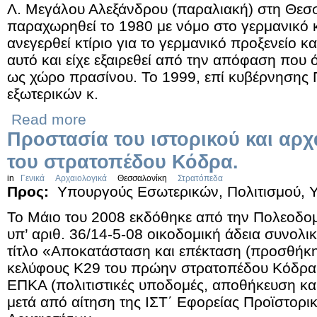
Λ. Μεγάλου Αλεξάνδρου (παραλιακή) στη Θεσσ
παραχωρηθεί το 1980 με νόμο στο γερμανικό κ
ανεγερθεί κτίριο για το γερμανικό προξενείο και 
αυτό και είχε εξαιρεθεί από την απόφαση που ό
ως χώρο πρασίνου. Το 1999, επί κυβέρνησης
εξωτερικών κ.
Read more
Προστασία του ιστορικού και αρ
του στρατοπέδου Κόδρα.
in
Γενικά
Αρχαιολογικά
Θεσσαλονίκη
Στρατόπεδα
Προς:
Υπουργούς Εσωτερικών, Πολιτισμού, 
Το Μάιο του 2008 εκδόθηκε από την Πολεοδο
υπ’ αριθ. 36/14-5-08 οικοδομική άδεια συνολι
τίτλο «Αποκατάσταση και επέκταση (προσθήκη
κελύφους Κ29 του πρώην στρατοπέδου Κόδρα 
ΕΠΚΑ (πολιτιστικές υποδομές, αποθήκευση κα
μετά από αίτηση της ΙΣΤ΄ Εφορείας Προϊστορι