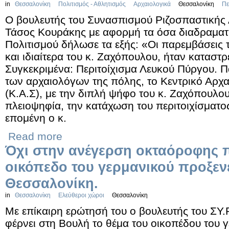
in
Θεσσαλονίκη
Πολιτισμός - Αθλητισμός
Αρχαιολογικά
Θεσσαλονίκη
Πε
Ο βουλευτής του Συνασπισμού Ριζοσπαστικής 
Τάσος Κουράκης με αφορμή τα όσα διαδραματί
Πολιτισμού δήλωσε τα εξής: «Οι παρεμβάσεις 
και ιδιαίτερα του κ. Ζαχόπουλου, ήταν καταστρ
Συγκεκριμένα: Περιτοίχισμα Λευκού Πύργου. Π
των αρχαιολόγων της πόλης, το Κεντρικό Αρχ
(Κ.Α.Σ), με την διπλή ψήφο του κ. Ζαχόπουλο
πλειοψηφία, την κατάχωση του περιτοιχίσματο
επομένη ο κ.
Read more
Όχι στην ανέγερση οκταόροφης π
οικόπεδο του γερμανικού προξεν
Θεσσαλονίκη.
in
Θεσσαλονίκη
Ελεύθεροι χώροι
Θεσσαλονίκη
Με επίκαιρη ερώτησή του ο βουλευτής του ΣΥ
φέρνει στη Βουλή το θέμα του οικοπέδου του 