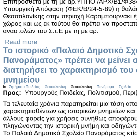
Επιπρόσθετα με τη με αρ.ΥΠΠΟ /ΑΡΧ/Β1/Φ38
Υπουργική Απόφαση (ΦΕΚ/Β/24-5-89) η θαλάσ
Θεσσαλονίκης στην περιοχή Καραμπουρνάκι έχ
χώρος και ως εκ τούτου θα πρέπει να προστατ
αναστολών του Σ.τ.Ε με τη με αρ.
Read more
Το ιστορικό «Παλαιό Δημοτικό Σχ
Πανοράματος» πρέπει να μείνει σ
διατηρήσει το χαρακτηρισμό του 
μνημείου
in
Ζητήματα Παιδείας
Θεσσαλονίκη
Θεσσαλονίκη
Πανόραμα
Σχολείο
Προς:
Υπουργούς Παιδείας, Πολιτισμού, Περ
Τα τελευταία χρόνια παρατηρείται μια τάση απ
χαρακτηρισθέντων ως ιστορικών μνημείων και
άλλους φορείς για χρήσεις συνήθως αποφέρου
πληγώνοντας την ιστορική μνήμη και οδηγώντ
Το Παλαιό Δημοτικό Σχολείο Πανοράματος κτί