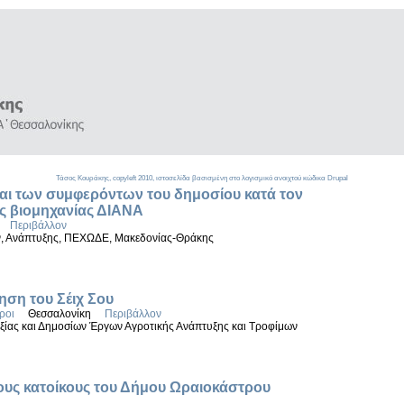
Τάσος Κουράκης,
copyleft
2010, ιστοσελίδα βασισμένη στο λογισμικό ανοιχτού κώδικα
Drupal
και των συμφερόντων του δημοσίου κατά τον
ης βιομηχανίας ΔΙΑΝΑ
Περιβάλλον
ν, Ανάπτυξης, ΠΕΧΩΔΕ, Μακεδονίας-Θράκης
ηση του Σέιχ Σου
ροι
Θεσσαλονίκη
Περιβάλλον
ξίας και Δημοσίων Έργων Αγροτικής Ανάπτυξης και Τροφίμων
τους κατοίκους του Δήμου Ωραιοκάστρου