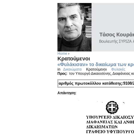
Home
›
Κρατούμενοι
«Φυλάκισαν» το δικαίωμα των κρ
in
Δικαιώματα
Κρατούμενοι
Φυλακές
Προς:
τον Υπουργό Δικαιοσύνης, Διαφάνειας 
αριθμός πρωτοκόλλου κατάθεσης:9108/2
Απάντηση: