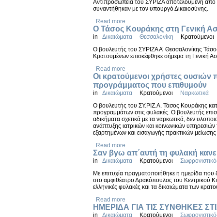
Αντιπροσωπεία του ΣΥΡΙΖΑ αποτελούμενη από τ
συναντήθηκαν με τον υπουργό Δικαιοσύνης.
Read more
Ο Τάσος Κουράκης στη Γενική Α
in
Δικαιώματα
Θεσσαλονίκη
Κρατούμενοι
Ο βουλευτής του ΣΥΡΙΖΑ Α’ Θεσσαλονίκης Τάσο
Κρατουμένων επισκέφθηκε σήμερα τη Γενική Ασ
Read more
Οι κρατούμενοι χρήστες ουσιών π
προγράμματος που επιθυμούν
in
Δικαιώματα
Κρατούμενοι
Ναρκωτικά
Ο βουλευτής του ΣΥ.ΡΙΖ.Α. Τάσος Κουράκης κα
προγραμμάτων στις φυλακές. Ο βουλευτής επισήμ
αδικήματα σχετικά με τα ναρκωτικά, δεν υλοπο
ανάπτυξης ιατρικών και κοινωνικών υπηρεσιών
εξαρτημένων και εισαγωγής πρακτικών μείωσης
Read more
Σαν βγω απ΄αυτή τη φυλακή κανείς
in
Δικαιώματα
Κρατούμενοι
Σωφρονιστικό
Με επιτυχία πραγματοποιήθηκε η ημερίδα που 
στο αμφιθέατρο Δρακόπουλος του Κεντρικού Κτι
ελληνικές φυλακές και τα δικαιώματα των κρατ
Read more
ΗΜΕΡΙΔΑ ΓΙΑ ΤΙΣ ΣΥΝΘΗΚΕΣ Σ
in
Δικαιώματα
Κρατούμενοι
Σωφρονιστικό