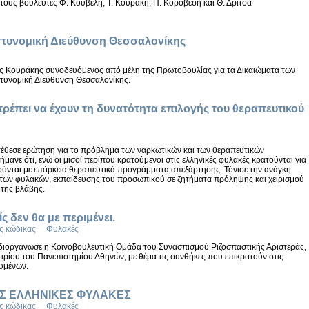
ους βουλευτές Φ. Κουβέλη, Τ. Κουράκη, Π. Κοροβέση και Θ. Δρίτσα
στυνομική Διεύθυνση Θεσσαλονίκης
ς Κουράκης συνοδευόμενος από μέλη της Πρωτοβουλίας για τα Δικαιώματα των
τυνομική Διεύθυνση Θεσσαλονίκης.
ρέπει να έχουν τη δυνατότητα επιλογής του θεραπευτικού
τέθεσε ερώτηση για το πρόβλημα των ναρκωτικών και των θεραπευτικών
ανε ότι, ενώ οι μισοί περίπου κρατούμενοι στις ελληνικές φυλακές κρατούνται για
ιούνται με επάρκεια θεραπευτικά προγράμματα απεξάρτησης. Τόνισε την ανάγκη
 των φυλακών, εκπαίδευσης του προσωπικού σε ζητήματα πρόληψης και χειρισμού
 της βλάβης.
 δεν θα με περιμένει.
ς κώδικας
Φυλακές
διοργάνωσε η Κοινοβουλευτική Ομάδα του Συνασπισμού Ριζοσπαστικής Αριστεράς,
ρίου του Πανεπιστημίου Αθηνών, με θέμα τις συνθήκες που επικρατούν στις
ουμένων.
ΤΙΣ ΕΛΛΗΝΙΚΕΣ ΦΥΛΑΚΕΣ
ς κώδικας
Φυλακές