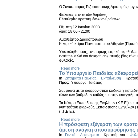
Ο Συνασπισμός Ριζοσπαστικής Αριστεράς οργανών
Φυλακές «ανοικτών θυρών»;
Ελευθερίες κρατουμένων ανθρώπων
Πέμπτη 12 Ιουνίου 2008
ώρα: 18:00 - 21:00
Αμφιθέατρο Δρακόπουλου
Κεντρικό κτίριο Πανεπιστημίου Αθηνών (Προπύ
Υπερπληθυσμός, ανεπαρκής ιατρική περίθαλψη,
εντύπων αλλά και άσκηση σωματικής βίας είναι
φυλακές.
Read more
Το Υπουργείο Παιδείας αδιαφορε
in
Ζητήματα Παιδείας
Εκπαίδευση
Κρατού
Προς:
Υπουργό Παιδείας
Σύμφωνα με το σωφρονιστικό κώδικα η εκπαίδ
όλων των βαθμίδων καθώς και στην επαγγελματ
Τα Κέντρα Εκπαίδευσης Ενηλίκων (Κ.Ε.Ε.) και τ
Ινστιτούτου Διαρκούς Εκπαίδευσης Ενηλίκων ( 
(Γ.Γ.Ε.Ε.).
Read more
Η πρόσφατη εξέγερση των κρατου
άμεση ανάγκη αποσυμφόρησης 
in
Γενικά
Δικαιώματα
Κρατούμενοι
Φυλα