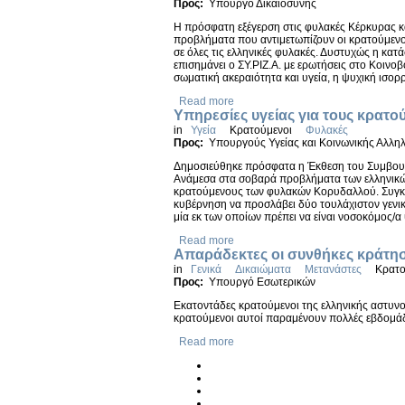
Προς:
Υπουργό Δικαιοσύνης
Η πρόσφατη εξέγερση στις φυλακές Κέρκυρας κα
προβλήματα που αντιμετωπίζουν οι κρατούμενοι
σε όλες τις ελληνικές φυλακές. Δυστυχώς η κα
επισημάνει ο ΣΥ.ΡΙΖ.Α. με ερωτήσεις στο Κοινο
σωματική ακεραιότητα και υγεία, η ψυχική ισορ
Read more
Υπηρεσίες υγείας για τους κρα
in
Υγεία
Κρατούμενοι
Φυλακές
Προς:
Υπουργούς Υγείας και Κοινωνικής Αλληλ
Δημοσιεύθηκε πρόσφατα η Έκθεση του Συμβουλί
Ανάμεσα στα σοβαρά προβλήματα των ελληνικών
κρατούμενους των φυλακών Κορυδαλλού. Συγκε
κυβέρνηση να προσλάβει δύο τουλάχιστον γενικ
μία εκ των οποίων πρέπει να είναι νοσοκόμος/α
Read more
Απαράδεκτες οι συνθήκες κράτη
in
Γενικά
Δικαιώματα
Μετανάστες
Κρατο
Προς:
Υπουργό Εσωτερικών
Εκατοντάδες κρατούμενοι της ελληνικής αστυν
κρατούμενοι αυτοί παραμένουν πολλές εβδομάδ
Read more