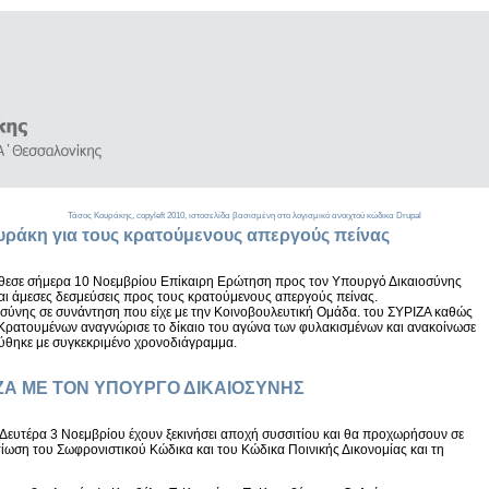
Τάσος Κουράκης,
copyleft
2010, ιστοσελίδα βασισμένη στο λογισμικό ανοιχτού κώδικα
Drupal
ράκη για τους κρατούμενους απεργούς πείνας
θεσε σήμερα 10 Νοεμβρίου Επίκαιρη Ερώτηση προς τον Υπουργό Δικαιοσύνης
αι άμεσες δεσμεύσεις προς τους κρατούμενους απεργούς πείνας.
οσύνης σε συνάντηση που είχε με την Κοινοβουλευτική Ομάδα. του ΣΥΡΙΖΑ καθώς
 Κρατουμένων αναγνώρισε το δίκαιο του αγώνα των φυλακισμένων και ανακοίνωσε
εύθηκε με συγκεκριμένο χρονοδιάγραμμα.
ΙΖΑ ΜΕ ΤΟΝ ΥΠΟΥΡΓΟ ΔΙΚΑΙΟΣΥΝΗΣ
ν Δευτέρα 3 Νοεμβρίου έχουν ξεκινήσει αποχή συσσιτίου και θα προχωρήσουν σε
τίωση του Σωφρονιστικού Κώδικα και του Κώδικα Ποινικής Δικονομίας και τη