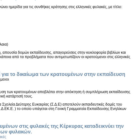
ει ημερίδα για τις συνθήκες κράτησης στις ελληνικές φυλακές, με τίτλο:
λαια)
 απουσία δομών εκπαίδευσης, απαγορεύσεις στην κυκλοφορία βιβλίων και
 κάποια από τα προβλήματα που αντιμετωπίζουν οι κρατούμενοι στις ελληνικές
ί για το δικαίωμα των κρατουμένων στην εκπαίδευση
μενοι
ευση των κρατουμένων αποβλέπει στην απόκτηση ή συμπλήρωση εκπαίδευσης
ική κατάρτισή τους.
α Σχολεία Δεύτερης Ευκαιρίας (Σ.Δ.Ε) αποτελούν εκπαιδευτικές δομές του
Ι.Δ.ΕΚ.Ε. ) το οποίο υπάγεται στη Γενική Γραμματεία Εκπαίδευσης Ενηλίκων
μένων στις φυλακές της Κέρκυρας καταδεικνύει την
των φυλακών.
κές