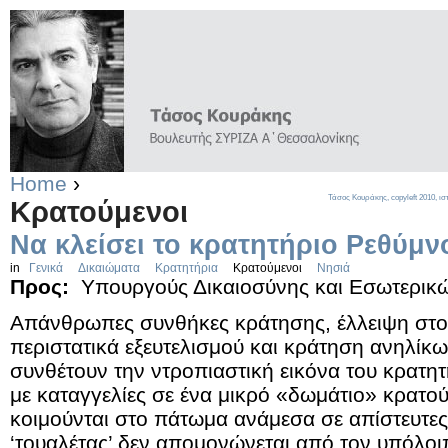
Home
›
Τάσος Κουράκης,
copyleft
2010, ισ
Κρατούμενοι
Να κλείσει το κρατητήριο Ρεθύμν
in
Γενικά
Δικαιώματα
Κρατητήρια
Κρατούμενοι
Νησιά
Προς:
Υπουργούς Δικαιοσύνης και Εσωτερικ
Απάνθρωπες συνθήκες κράτησης, έλλειψη στ
περιστατικά εξευτελισμού και κράτηση ανηλίκω
συνθέτουν την ντροπιαστική εικόνα του κρατ
με καταγγελίες σε ένα μικρό «δωμάτιο» κρατού
κοιμούνται στο πάτωμα ανάμεσα σε απίστευτες
‘τουαλέτας’ δεν απομονώνεται από τον υπόλοι