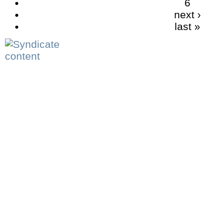
6
next ›
last »