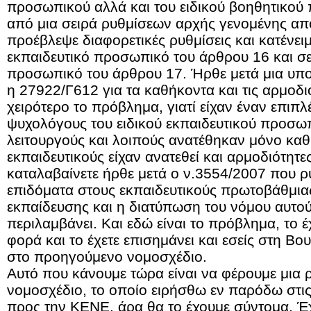
προσωπικού αλλά και του ειδικού βοηθητικο
από μια σειρά ρυθμίσεων αρχής γενομένης απ
προέβλεψε διαφορετικές ρυθμίσεις και κατένε
εκπαιδευτικό προσωπικό του άρθρου 16 και σε 
προσωπικό του άρθρου 17. Ήρθε μετά μια υπ
η 27922/Γ612 για τα καθήκοντα και τις αρμοδιό
χειρότερο το πρόβλημα, γιατί είχαν έναν επιπ
ψυχολόγους του ειδικού εκπαιδευτικού προσω
λειτουργούς και λοιπούς ανατέθηκαν μόνο καθ
εκπαιδευτικούς είχαν ανατεθεί και αρμοδιότητ
καταλαβαίνετε ήρθε μετά ο ν.3554/2007 που ρ
επιδόματα στους εκπαιδευτικούς πρωτοβάθμια
εκπαίδευσης και η διατύπωση του νόμου αυτού 
περιλαμβάνει. Και εδώ είναι το πρόβλημα, το έ
φορά και το έχετε επισημάνει και εσείς στη Βο
στο προηγούμενο νομοσχέδιο.
Αυτό που κάνουμε τώρα είναι να φέρουμε μια
νομοσχέδιο, το οποίο ειρήσθω εν παρόδω στις
προς την ΚΕΝΕ, άρα θα το έχουμε σύντομα. Έ