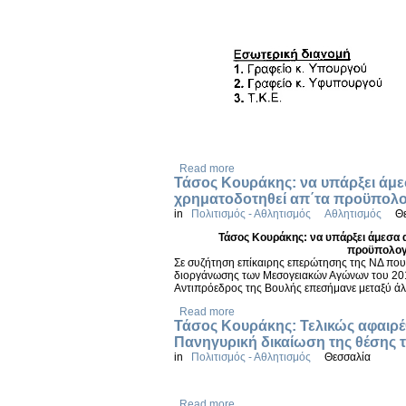
Read more
Τάσος Κουράκης: να υπάρξει άμε
χρηματοδοτηθεί απ΄τα προϋπολ
in
Πολιτισμός - Αθλητισμός
Αθλητισμός
Θ
Τάσος Κουράκης: να υπάρξει άμεσα 
προϋπολογ
Σε συζήτηση επίκαιρης επερώτησης της ΝΔ που 
διοργάνωσης των Μεσογειακών Αγώνων του 201
Αντιπρόεδρος της Βουλής επεσήμανε μεταξύ άλ
Read more
Τάσος Κουράκης: Τελικώς αφαιρέ
Πανηγυρική δικαίωση της θέσης 
in
Πολιτισμός - Αθλητισμός
Θεσσαλία
Read more