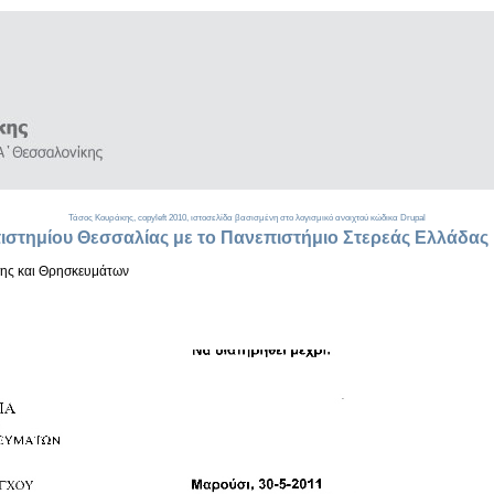
Τάσος Κουράκης,
copyleft
2010, ιστοσελίδα βασισμένη στο λογισμικό ανοιχτού κώδικα
Drupal
στημίου Θεσσαλίας με το Πανεπιστήμιο Στερεάς Ελλάδας
σης και Θρησκευμάτων