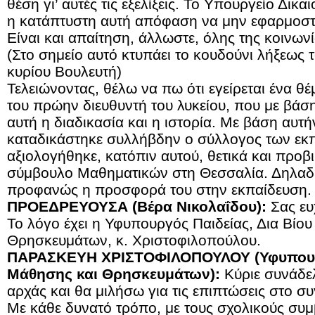
θέση γι’ αυτές τις εξελίξεις. Το Υπουργείο Δικ
η κατάπτυστη αυτή απόφαση να μην εφαρμοστεί 
Είναι και απαίτηση, άλλωστε, όλης της κοινωνί
(Στο σημείο αυτό κτυπάει το κουδούνι λήξεως 
κυρίου Βουλευτή)
Τελειώνοντας, θέλω να πω ότι εγείρεται ένα θέ
του πρώην διευθυντή του λυκείου, που με βάση
αυτή η διαδικασία και η ιστορία. Με βάση αυτή
καταδικάστηκε συλλήβδην ο σύλλογος των εκπα
αξιολογήθηκε, κατόπιν αυτού, θετικά και προβ
σύμβουλο Μαθηματικών στη Θεσσαλία. Δηλαδ
προφανώς η προσφορά του στην εκπαίδευση.
ΠΡΟΕΔΡΕΥΟΥΣΑ (Βέρα Νικολαΐδου):
Σας ευ
Το λόγο έχει η Υφυπουργός Παιδείας, Δια Βίο
Θρησκευμάτων, κ. Χριστοφιλοπούλου.
ΠΑΡΑΣΚΕΥΗ ΧΡΙΣΤΟΦΙΛΟΠΟΥΛΟΥ (Υφυπουργ
Μάθησης και Θρησκευμάτων):
Κύριε συνάδε
αρχάς και θα μιλήσω για τις επιπτώσεις στο σ
Με κάθε δυνατό τρόπο, με τους σχολικούς συμ