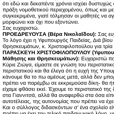
ότι εδώ και δεκαπέντε χρόνια ισχύει δυστυχώς
πράξη νομοθετικού περιεχομένου, όπως και με
συγκεκριμένα, γιατί τόλμησαν οι μαθητές να α
μορφώνει και όχι που εξοντώνει.
Σας ευχαριστώ.
ΠΡΟΕΔΡΕΥΟΥΣΑ (Βέρα Νικολαΐδου):
Σας ευ
Το λόγο έχει η Υφυπουργός Παιδείας, Διά βίο
Θρησκευμάτων, κ. Χριστοφιλοπούλου για τρία 
ΠΑΡΑΣΚΕΥΗ ΧΡΙΣΤΟΦΙΛΟΠΟΥΛΟΥ (Υφυπουργ
Μάθησης και Θρησκευμάτων):
Ευχαριστώ πο
Κύριε Ζιώγα, είμαστε σε γνώση του περιστατικ
περιστατικού και θα έλεγα ότι η ευχή της Υπου
κάνουμε θα το πω αμέσως μετά, αλλά δεν μπορ
πρέπει να παρέμβω σε εκκρεμούσα δίκη- θα ή
είχαμε φθάσει εκεί. Έχουμε το περιστατικό τη
στα Γιαννιτσά, αλλά θα αναφερθώ στα όσα είπα
αυτοτέλειας, της αυτονομίας που πρέπει να έχ
Και ο σύλλογος διδασκόντων σ’ ένα σχολείο εί
πρέπει να έχει τον τελικό παιδαγωγικό λόγο, 