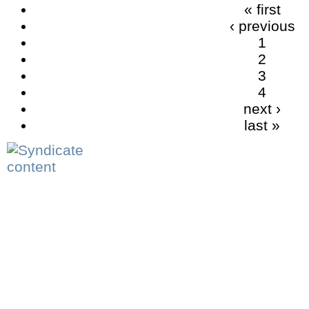
« first
‹ previous
1
2
3
4
next ›
last »